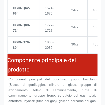
HGDNQ62-
1574-
24x2
4855
66’’
1676
HGDNQ68-
1727-
24x2
4855
72’’
1727
HGDNQ76-
1930-
30x2
4855
80’’
2032
Componente principale del
prodotto
Componenti principali del bocchino: gruppo bocchino 
(
Blocco di gonfiaggio
), cilindro di gioco, gruppo di 
azionamento, telaio di camminamento, ruota di 
camminamento, gruppo freno, serbatoio del gas, telaio 
anteriore, joystick (tubo del gas), gruppo percorso del gas, 