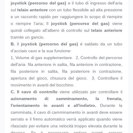
joystick (percorso del gas)
 e il tubo di ingresso dell'aria 
sul 
telaio anteriore
 con un tubo flessibile ad alta pressione 
e un raccordo rapido per raggiungere lo scopo di riempire 
o riempire l'aria; Il 
joystick (percorso del gas)
 viene 
quindi collegato all'albero di controllo sul 
telaio anteriore
tramite un gancio.
B. 
Il 
joystick (percorso del gas)
 è saldato da un tubo 
d'acciaio cavo e la sua funzione:
1, 
Volume di gas supplementare.  2, Controllo del percorso 
dell'aria: fila anteriore in salita, fila anteriore in contrazione, 
fila posteriore in salita, fila posteriore in contrazione, 
apertura del gioco, chiusura del gioco.  3, Controllare il 
movimento in avanti del bocchino.
C. 
Il cavo di controllo
 viene utilizzato per controllare il 
azionamento di camminamento, la frenata, 
l'orientamento in avanti e all'indietro.
 Durante la 
camminata, il cavo di camminamento in avanti deve essere 
serrato e il freno automatico verrà applicato quando viene 
rilasciato per evitare una velocità troppo elevata durante la 
discesa. Se è necessario andare avanti, serrare 