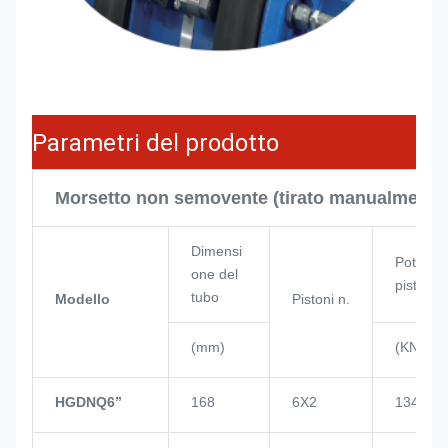
Parametri del prodotto
Morsetto non semovente (tirato manualmente
Dimensi
Potenza
one del
pistone
tubo
Modello
Pistoni n.
(mm)
(KN)
HGDNQ6’’
168
6X2
134