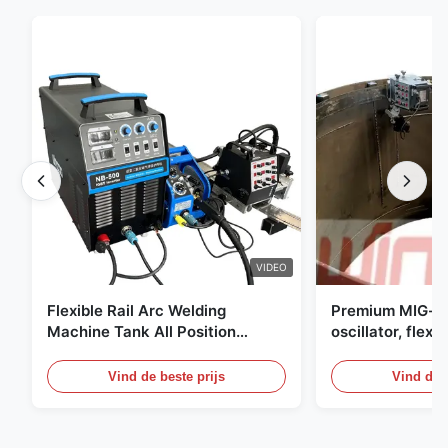
VIDEO
Flexible Rail Arc Welding
Premium MIG-s
Machine Tank All Position
oscillator, flexi
Construction Machinery Welder
digitaal bedien
drukvaten
Vind de beste prijs
Vind de b