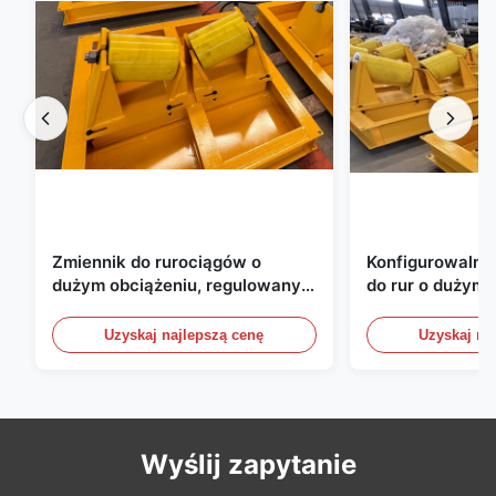
Zmiennik do rurociągów o
Konfigurowalny 
dużym obciążeniu, regulowany
do rur o dużym 
śrubokrętowo, z odpornymi na
powlekane PU d
zużycie rolkami powlekanymi
produkcji rur
Uzyskaj najlepszą cenę
Uzyskaj na
PU
Wyślij zapytanie