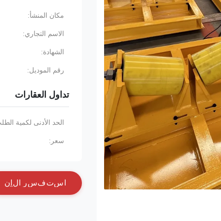
مكان المنشأ:
الاسم التجاري:
الشهادة:
رقم الموديل:
تداول العقارات
الحد الأدنى لكمية الطل
سعر:
ا
س
ت
ف
س
ر
ا
ل
آ
ن