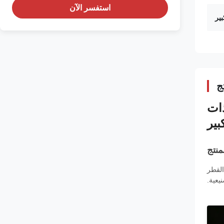
استفسر الآن
ير
ج
ذات
بير
منتج
القطر
يعية.