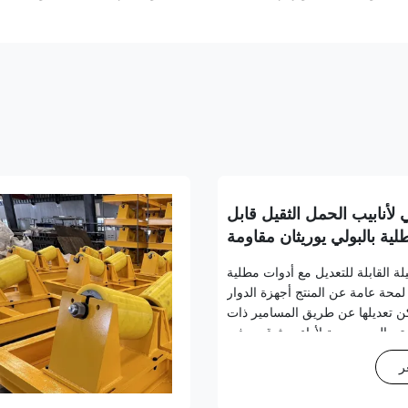
أنابيب الحمل الثقيل قابل
ية بالبولي يوريثان مقاومة
للتآكل
لة القابلة للتعديل مع أدوات مطلية
اء لمحة عامة عن المنتج أجهزة الدوار
مكن تعديلها عن طريق المسامير ذات
ستعمال، مصممة لأداء موثوق به في
الصناعية مع قدرات حمولة تصل إلى
ر
2.5 طن. المواصفات التقنية ر...