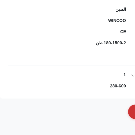
الصين
WINCOO
CE
180-1500-2 طن
ب:
1
280-600