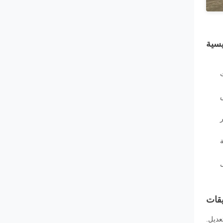
يسية
ت
ة
يقات
عديل.