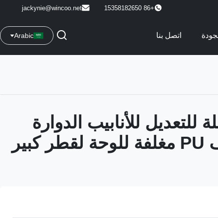
jackynie@wincoo.net
+86 15358182650
جودة
اتصل بنا
Arabic
لة للتعديل للأنابيب الدوارة
دعم الوقوف PU مغلفة للوحة لقطر كبير