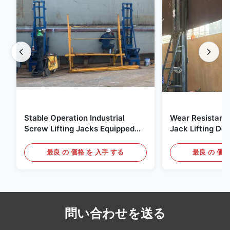
Stable Operation Industrial
Wear Resistant 
Screw Lifting Jacks Equipped
Jack Lifting De
PLC Control for Enamel Bolted
Automated Contr
Steel Tank Building
Fused-to-Steel
最良 の 価格 を 入手 する
最良 の 価格
問い合わせを送る