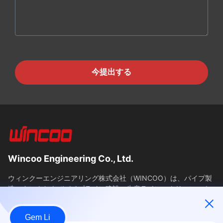
今提出する
Wincoo Engineering Co., Ltd.
ウィンクーエンジニアリング株式会社（WINCOO）は、パイプ製
造、タンクおよびパイプライン建設、生産ライン、クリーンエネ
ルギープロジェクトのクライアント向けに、カスタマイズされた
ソリューションと機器を提供することに特化しています。当社
Gem Li
は、工具、機械、特殊商品の迅速な供給を保証し、中国における