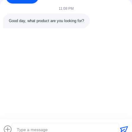
調...
11:08 PM
簡単なリンク
Good day, what product are you looking for?
ホーム
製品
わたしたち に つい て
工場ツアー11
品質管理
連絡 ください
引金 を 求め て ください
ニュース
ケース
連絡 ください
86-025-84677638
jackynie@wincoo.net
著作権 © 2024-2026 Wincoo Engineering Co., Ltd.. すべての権利は保護さ
れています.