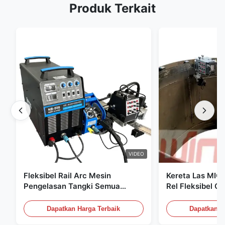
Produk Terkait
VIDEO
Fleksibel Rail Arc Mesin
Kereta Las MIG
Pengelasan Tangki Semua
Rel Fleksibel Os
Posisi Mesin Konstruksi
Kontrol Digital 
Pengelasan
Tekanan
Dapatkan Harga Terbaik
Dapatkan H