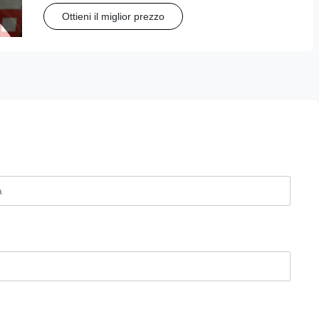
attrezzi per saldature efficienti e di alta qualità. Riduce i
Ottieni il miglior prezzo
costi del lavoro e migliora la produttività.