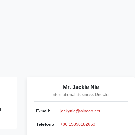
Mr. Jackie Nie
International Business Director
il
E-mail:
jackynie@wincoo.net
Telefono:
+86 15358182650