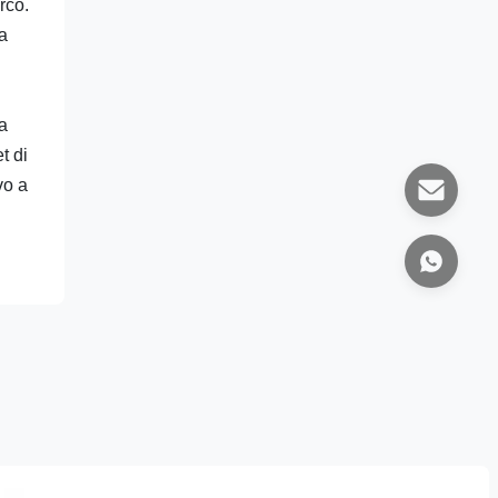
rco.
la
la
t di
vo a