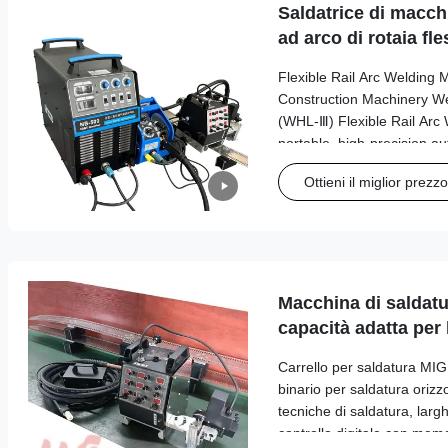
Saldatrice di macch
ad arco di rotaia fle
tutte le posizioni, 
Flexible Rail Arc Welding 
per la costruzione
Construction Machinery 
(WHL-Ⅲ) Flexible Rail Arc 
portable, high-precision a
specially designed for all-p
Ottieni il miglior prezzo
storage tanks, pressure ves
structures. With its innovati
welding tractor can follow s
seams freely, perfectly sol
all
Macchina di saldatur
capacità adatta per 
cucitura e la fabbri
Carrello per saldatura MIG 
strutturale in ambien
binario per saldatura orizz
tecniche di saldatura, lar
controllo digitale con mem