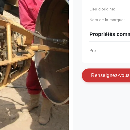
Lieu d'origine:
Nom de la marque:
Propriétés comm
Prix:
R
e
n
s
e
i
g
n
e
z
-
v
o
u
s