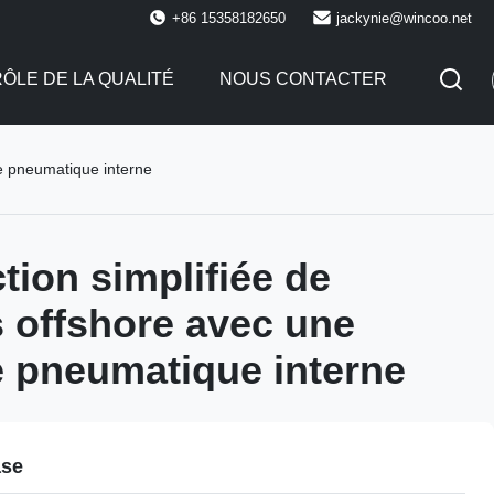
+86 15358182650
jackynie@wincoo.net
ÔLE DE LA QUALITÉ
NOUS CONTACTER
se pneumatique interne
tion simplifiée de
s offshore avec une
 pneumatique interne
ase