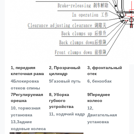
1, передняя 
2, Прозрачный 
3, фронтальный 
клеточная рама
цилиндр
отек
4Блокировка 
5Газовый путь
6, бензобак
отеков спины
7Регулируемая 
8, Уборка 
9Переднее 
орешка
губного 
колесо
устройства
10, тормозная 
12, 
11, ходячий кадр
установка
Двигательная 
13,
Задние 
установка
ходовые колеса