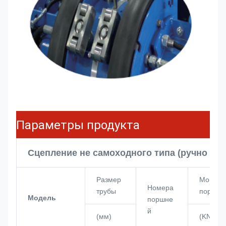
Параметры продукта
Сцепление не самоходного типа (ручно вы
Размер
Мощнос
Номера
трубы
поршня
Модель
поршне
й
(мм)
(KN)