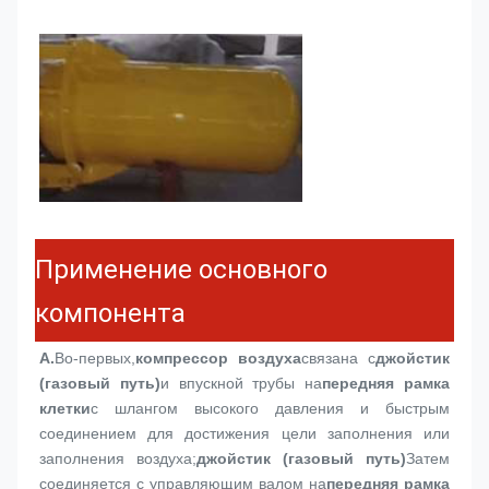
Применение основного
компонента
А.
Во-первых,
компрессор воздуха
связана с
джойстик 
(газовый путь)
и впускной трубы на
передняя рамка 
клетки
с шлангом высокого давления и быстрым 
соединением для достижения цели заполнения или 
заполнения воздуха;
джойстик (газовый путь)
Затем 
соединяется с управляющим валом на
передняя рамка 