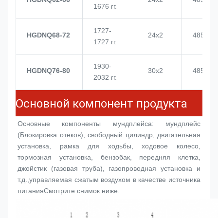
1676 гг.
1727-
HGDNQ68-72
24х2
4855
1727 гг.
1930-
HGDNQ76-80
30х2
4855
2032 гг.
Основной компонент продукта
Основные компоненты мундплейса: мундплейс 
(
Блокировка отеков
), свободный цилиндр, двигательная 
установка, рамка для ходьбы, ходовое колесо, 
тормозная установка, бензобак, передняя клетка, 
джойстик (газовая труба), газопроводная установка и 
т.д.,управляемая сжатым воздухом в качестве источника 
питанияСмотрите снимок ниже.