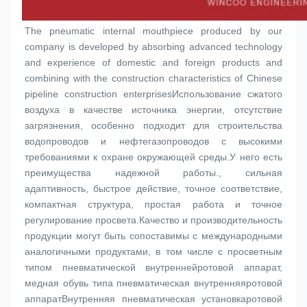
The pneumatic internal mouthpiece produced by our 
company is developed by absorbing advanced technology 
and experience of domestic and foreign products and 
combining with the construction characteristics of Chinese 
pipeline construction enterprisesИспользование сжатого 
воздуха в качестве источника энергии, отсутствие 
загрязнения, особенно подходит для строительства 
водопроводов и нефтегазопроводов с высокими 
требованиями к охране окружающей среды.У него есть 
преимущества надежной работы., сильная 
адаптивность, быстрое действие, точное соответствие, 
компактная структура, простая работа и точное 
регулирование просвета.Качество и производительность 
продукции могут быть сопоставимы с международными 
аналогичными продуктами, в том числе с просветным 
типом пневматической внутренней
ротовой аппарат
, 
медная обувь типа пневматическая внутренняя
ротовой 
аппарат
Внутренняя пневматическая установка
ротовой 