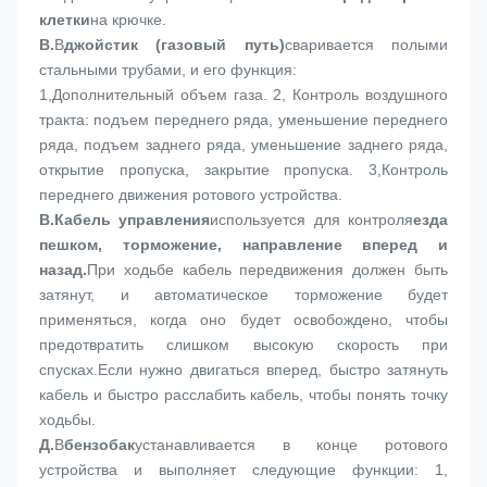
клетки
на крючке.
В.
В
джойстик (газовый путь)
сваривается полыми 
стальными трубами, и его функция:
1,
Дополнительный объем газа. 2, Контроль воздушного 
тракта: подъем переднего ряда, уменьшение переднего 
ряда, подъем заднего ряда, уменьшение заднего ряда, 
открытие пропуска, закрытие пропуска. 3,Контроль 
переднего движения ротового устройства.
В.
Кабель управления
используется для контроля
езда 
пешком, торможение, направление вперед и 
назад.
При ходьбе кабель передвижения должен быть 
затянут, и автоматическое торможение будет 
применяться, когда оно будет освобождено, чтобы 
предотвратить слишком высокую скорость при 
спусках.Если нужно двигаться вперед, быстро затянуть 
кабель и быстро расслабить кабель, чтобы понять точку 
ходьбы.
Д.
В
бензобак
устанавливается в конце ротового 
устройства и выполняет следующие функции: 1, 