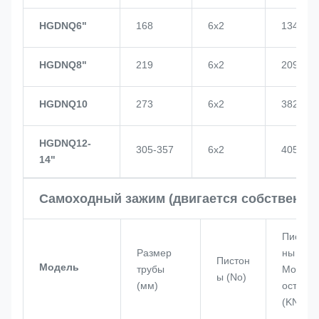
HGDNQ6"
168
6х2
134
HGDNQ8"
219
6х2
209
HGDNQ10
273
6х2
382
HGDNQ12-
305-357
6х2
405
14"
Самоходный зажим (двигается собственно
Писто
Размер
ны
Пистон
Модель
трубы
Мощн
ы (No)
(мм)
ость
(KN)