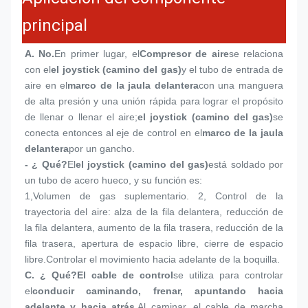
principal
A. No.
En primer lugar, el
Compresor de aire
se relaciona 
con el
el joystick (camino del gas)
y el tubo de entrada de 
aire en el
marco de la jaula delantera
con una manguera 
de alta presión y una unión rápida para lograr el propósito 
de llenar o llenar el aire;
el joystick (camino del gas)
se 
conecta entonces al eje de control en el
marco de la jaula 
delantera
por un gancho.
- ¿ Qué?
El
el joystick (camino del gas)
está soldado por 
un tubo de acero hueco, y su función es:
1,
Volumen de gas suplementario. 2, Control de la 
trayectoria del aire: alza de la fila delantera, reducción de 
la fila delantera, aumento de la fila trasera, reducción de la 
fila trasera, apertura de espacio libre, cierre de espacio 
libre.Controlar el movimiento hacia adelante de la boquilla.
C. ¿ Qué?
El cable de control
se utiliza para controlar 
el
conducir caminando, frenar, apuntando hacia 
adelante y hacia atrás.
Al caminar, el cable de marcha 