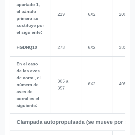
apartado 1,
el párrafo
219
6X2
209
primero se
sustituye por
el siguiente:
HGDNQ10
273
6X2
382
En el caso
de las aves
de corral, el
305 a
6X2
405
número de
357
aves de
corral es el
siguiente:
Clampada autopropulsada (se mueve por su p