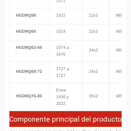
1372
HGDNQ56
1422
22x2
4855
HGDNQ60
1524
22x2
4855
HGDNQ62-66
1574 a
24x2
4855
1676
1727 a
HGDNQ68-72
24x2
4855
1727
Entre
HGDNQ76-80
30x2
4855
1930 y
2032.
Componente principal del producto