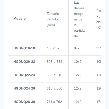
Las
demás
Pistón
Tamaño
máquin
Poten
Modelo
del tubo
as de
cia
(mm)
la
(KN)
partida
84
HGDNQ16-18
406-457
8x2
959
HGDNQ20-22
508 a 559
10x2
1057
HGDNQ22-24
559 a 610
12x2
1268
HGDNQ24-26
610 a 660
12x2
1268
HGDNQ28-30
711 a 762
12x2
1748