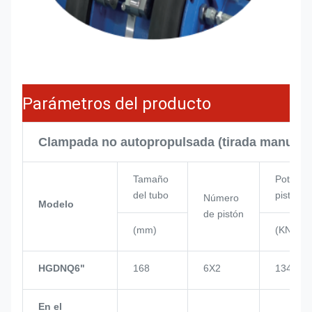
Parámetros del producto
Clampada no autopropulsada (tirada manual)
Tamaño
Potencia
del tubo
pistón
Número
Modelo
de pistón
(mm)
(KN)
HGDNQ6"
168
6X2
134
En el