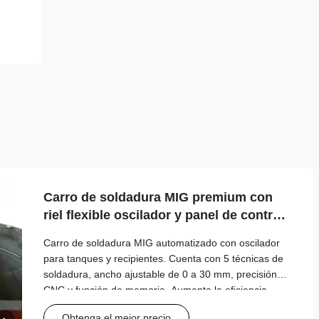
Carro de soldadura MIG premium con
riel flexible oscilador y panel de control
digital para recipientes a presión
Carro de soldadura MIG automatizado con oscilador
para tanques y recipientes. Cuenta con 5 técnicas de
soldadura, ancho ajustable de 0 a 30 mm, precisión
CNC y función de memoria. Aumenta la eficiencia,
reduce la mano de obra y garantiza soldaduras
Obtenga el mejor precio