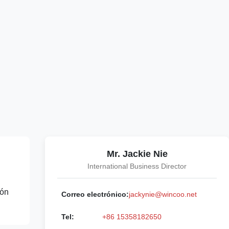
Mr. Jackie Nie
International Business Director
ión
Correo electrónico:
jackynie@wincoo.net
Tel:
+86 15358182650