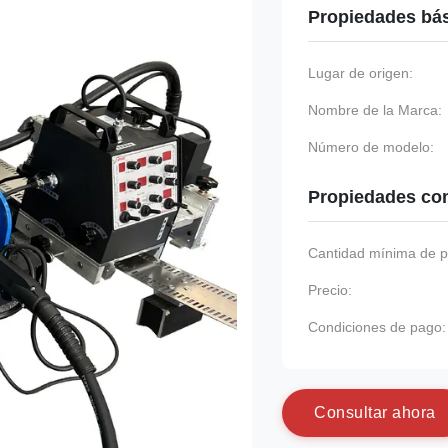
Propiedades bá
Lugar de origen:
Nombre de la Marca:
Número de modelo:
Propiedades co
Cantidad mínima de p
Precio:
Condiciones de pago:
C
o
n
s
u
l
t
a
r
a
h
o
r
a