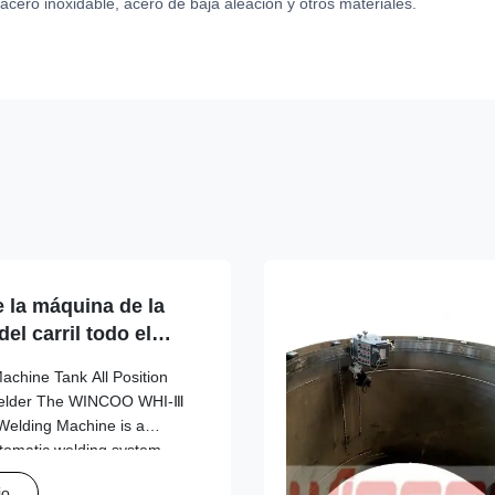
acero inoxidable, acero de baja aleación y otros materiales.
e la máquina de la
el carril todo el
inaria de
Machine Tank All Position
posición
Welder The WINCOO WHI-Ⅲ
Welding Machine is a
utomatic welding system
osition welding of large
io