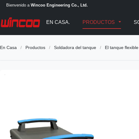
Bienvenido a
Wincoo Engineering Co., Ltd.
EN CASA.
PRODUCTOS
S
En Casa
/
Productos
/
Soldadora del tanque
/
El tanque flexibl