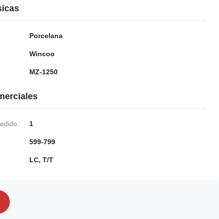
sicas
Porcelana
Wincoo
MZ-1250
merciales
edido:
1
599-799
LC, T/T