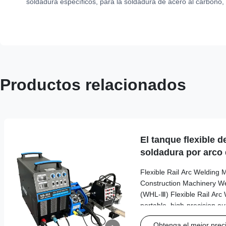
soldadura específicos, para la soldadura de acero al carbono, 
Productos relacionados
El tanque flexible d
soldadura por arco d
soldador de la maqu
Flexible Rail Arc Welding 
construcción de la 
Construction Machinery 
(WHL-Ⅲ) Flexible Rail Arc 
portable, high-precision a
specially designed for all-p
Obtenga el mejor prec