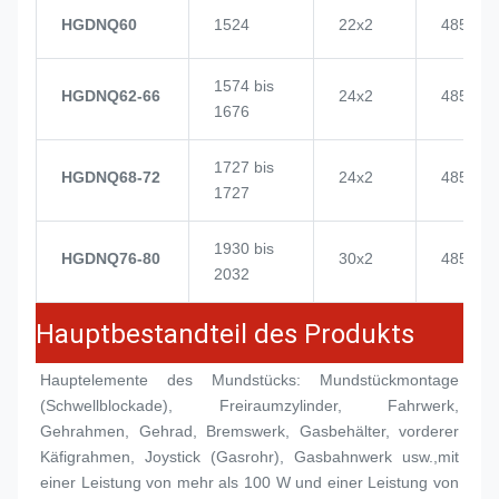
HGDNQ60
1524
22x2
4855
1574 bis
HGDNQ62-66
24x2
4855
1676
1727 bis
HGDNQ68-72
24x2
4855
1727
1930 bis
HGDNQ76-80
30x2
4855
2032
Hauptbestandteil des Produkts
Hauptelemente des Mundstücks: Mundstückmontage 
(
Schwellblockade
), Freiraumzylinder, Fahrwerk, 
Gehrahmen, Gehrad, Bremswerk, Gasbehälter, vorderer 
Käfigrahmen, Joystick (Gasrohr), Gasbahnwerk usw.,mit 
einer Leistung von mehr als 100 W und einer Leistung von 