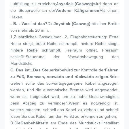
Luftfüllung zu erreichen;
Joystick (Gasweg)
wird dann an 
die Steuerwelle an der
Vorderer Käfigrahmen
Mit einem 
Haken.
- B. - Was ist das?
Die
Joystick (Gasweg)
mit einer Breite 
von mehr als 20 mm,
1,
Zusätzliches Gasvolumen. 2, Flugbahnsteuerung: Erste 
Reihe steigt, erste Reihe schrumpft, hintere Reihe steigt, 
hintere Reihe schrumpft, Freiraum öffnet, Freiraum 
schließt.Steuerung der Vorwärtsbewegung des 
Mundstücks.
C. Das ist...
Das Steuerkabel
wird zur Kontrolle der
Fahren 
zu Fuß, Bremsen, vorwärts und rückwärts zeigen.
Beim 
Gehen sollte das vorwärtsgegangene Kabel angezogen 
werden, und die automatische Bremse wird angewendet, 
wenn sie freigesetzt wird, um zu hohe Geschwindigkeit 
beim Abstieg zu verhindern.Wenn es notwendig ist, 
weiterzumachen, schnell das Kabel zu ziehen und schnell 
lösen Sie das Kabel, um den Punkt zu erkennen zu gehen.
D.
Die
Gasbehälter
ist am Ende des Mundstücks installiert 