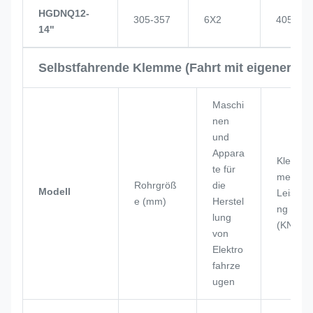
HGDNQ12-
305-357
6X2
405
14"
Selbstfahrende Klemme (Fahrt mit eigener Kra
Maschi
nen
und
Appara
Klem
te für
men
Rohrgröß
die
Modell
Leistu
e (mm)
Herstel
ng
lung
(KN)
von
Elektro
fahrze
ugen