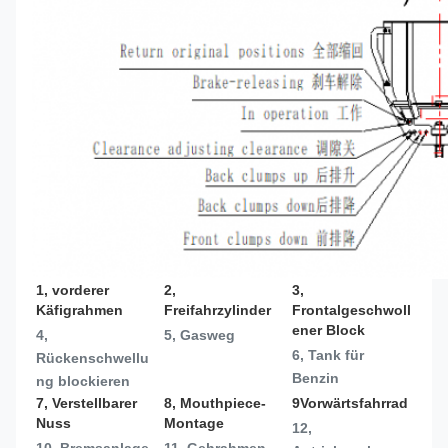
1, vorderer 
2, 
3, 
Käfigrahmen
Freifahrzylinder
Frontalgeschwoll
ener Block
4, 
5, Gasweg
6, Tank für 
Rückenschwellu
Benzin
ng blockieren
7, Verstellbarer 
8, Mouthpiece-
9Vorwärtsfahrrad
Nuss
Montage
12, 
10, Bremsanlage
11, Gehrahmen