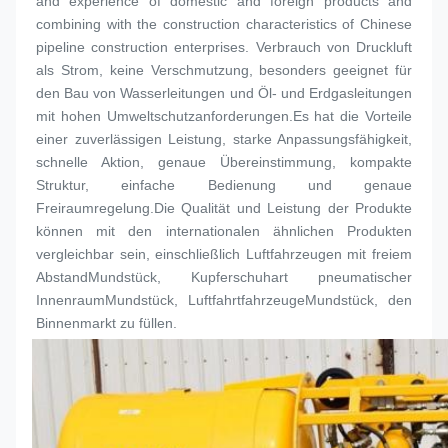
and experience of domestic and foreign products and 
combining with the construction characteristics of Chinese 
pipeline construction enterprises. Verbrauch von Druckluft 
als Strom, keine Verschmutzung, besonders geeignet für 
den Bau von Wasserleitungen und Öl- und Erdgasleitungen 
mit hohen Umweltschutzanforderungen.Es hat die Vorteile 
einer zuverlässigen Leistung, starke Anpassungsfähigkeit, 
schnelle Aktion, genaue Übereinstimmung, kompakte 
Struktur, einfache Bedienung und genaue 
Freiraumregelung.Die Qualität und Leistung der Produkte 
können mit den internationalen ähnlichen Produkten 
vergleichbar sein, einschließlich Luftfahrzeugen mit freiem 
Abstand
Mundstück
, Kupferschuhart pneumatischer 
Innenraum
Mundstück
, Luftfahrtfahrzeuge
Mundstück
, den 
Binnenmarkt zu füllen.