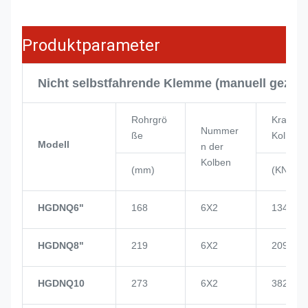
Produktparameter
Nicht selbstfahrende Klemme (manuell gezog
Rohrgrö
Kraft de
Nummer
ße
Kolben
Modell
n der
Kolben
(mm)
(KN)
HGDNQ6"
168
6X2
134
HGDNQ8"
219
6X2
209
HGDNQ10
273
6X2
382