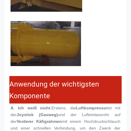
Anwendung der wichtigsten
Komponente
A. Ich weiß nicht.
Erstens, die
Luftkompressor
ist mit 
der
Joystick (Gasweg)
und der Lufteinlassrohr auf 
der
Vorderer Käfigrahmen
mit einem Hochdruckschlauch 
und einer schnellen Verbindung, um den Zweck der 