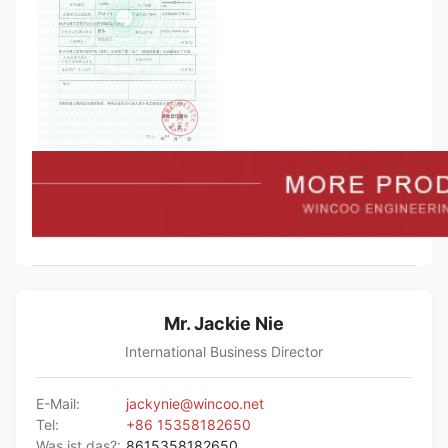
Mr. Jackie Nie
International Business Director
E-Mail:
jackynie@wincoo.net
Tel:
+86 15358182650
Was ist das?:
8615358182650