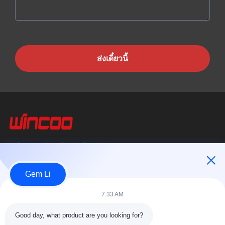
ส่งเดี๋ยวนี้
Wincoo Engineering Co., Ltd.
บริษัท วินคู เอ็นจิเนียริ่ง จำกัด (WINCOO) เชี่ยวชาญในการให้บริการ
Gem Li
โซลูชั่นและอุปกรณ์ที่ปรับแต่งตามความต้องการของลูกค้าในด้านการ
ผลิตท่อ,...
7:33 AM
ลิงค์เร็ว
Good day, what product are you looking for?
หน้าแรก
สินค้า