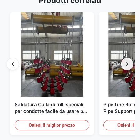
Prodotti correlati
Saldatura Culla di rulli speciali
Pipe Line Roller
per condotte facile da usare per
Pipe Support per
l'utilizzo in officina di saldatori
saldatura di sal
professionali
Ottieni il miglior prezzo
Ottieni il m