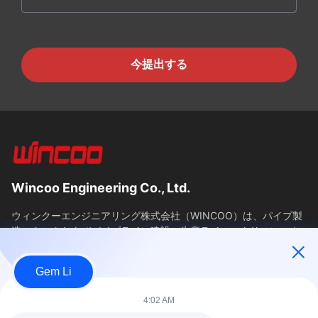
今提出する
Wincoo Engineering Co., Ltd.
ウィンクーエンジニアリング株式会社（WINCOO）は、パイプ製
造、タンクおよびパイプライン建設、生産ライン、クリーンエネ
ルギープロジェクトのクライアント向けに、カスタマイズされた
ソリューションと機器を提供することに特化しています。当社
Gem Li
は、工具、機械、特殊商品の迅速な供給を保証し、中国における
調...
4:02 AM
簡単なリンク