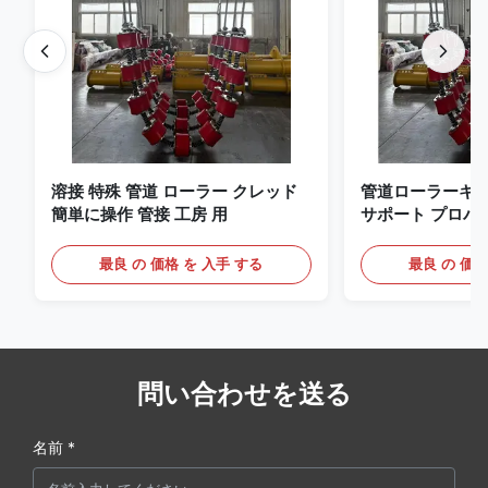
溶接 特殊 管道 ローラー クレッド
管道ローラーキャ
簡単に操作 管接 工房 用
サポート プロパ
接作業
最良 の 価格 を 入手 する
最良 の 価格
問い合わせを送る
名前 *