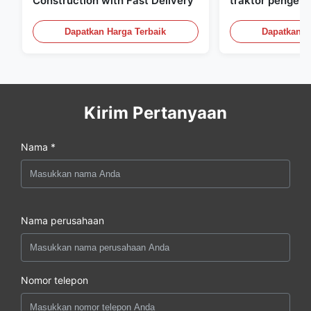
Construction with Fast Delivery
traktor pengela
vertikal dan hor
Dapatkan Harga Terbaik
Dapatkan H
Kirim Pertanyaan
Nama *
Nama perusahaan
Nomor telepon