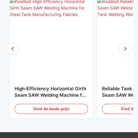
High‑Efficiency Horizontal Girth
Reliable Tank Ho
Seam SAW Welding Machine for
Seam SAW Weld
Steel Tank Manufacturing
for Field Tank 
Vind de beste prijs
Vind de b