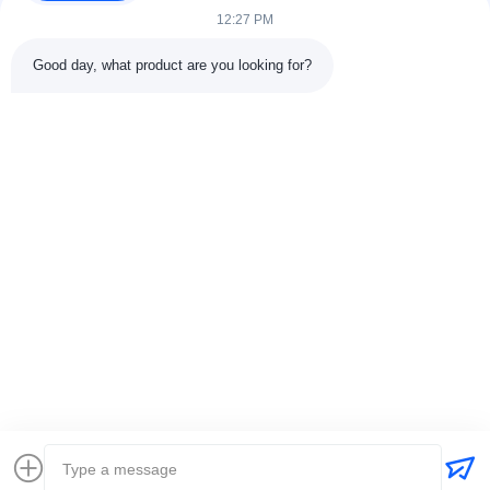
voor klanten in...
12:27 PM
Snelle Links
Good day, what product are you looking for?
Thuis
Producten
Over Ons
Fabriekstocht11
Kwaliteitscontrole
Neem Contact Met Ons Op
Vraag Een Offerte
Nieuws
Gevallen
Neem Contact Met Ons Op
86-025-84677638
jackynie@wincoo.net
Auteursrecht © 2024-2026 Wincoo Engineering Co., Ltd.. Alle rechten
voorbehouden.