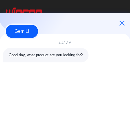
Wincoo Engineering Co., Ltd.
Gem Li
विनको इंजीनियरिंग कंपनी लिमिटेड (विनकू) पाइप निर्माण, टैंक और पाइपलाइन निर्माण,
4:48 AM
उत्पादन लाइनों और स्वच्छ ऊर्जा परियोजनाओं में ग्राहकों के लिए...
त्वरित लिंक
Good day, what product are you looking for?
घर
उत्पादों
हमारे बारे में
कारखाने का दौरा11
गुणवत्ता नियंत्रण
हमसे संपर्क करें
एक उद्धरण का अनुरोध करें
समाचार
मामले
हमसे संपर्क करें
86-025-84677638
jackynie@wincoo.net