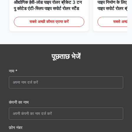
औद्योगिक हेवी-लोड पाइप रोलर ब्रैकेट 3 टन
पाइप निर्माण के लिए 
पु कोटेड एंटी-स्लिप पाइप सपोर्ट रोलर स्टैंड
पाइप सपोर्ट रोलर ब्रैक
रोलर स्टैंड
सबसे अच्छी कीमत प्राप्त करें
सबसे अच्छी की
पूछताछ भेजें
नाम *
कंपनी का नाम
फ़ोन नंबर