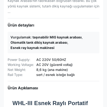
Kaynak Arabası'nın fabrikadan doğrudan tedariki. Bu çok
yönlü kaynak sistemi, tutarlı dikiş kaynağı uygulamaları için
...
Ürün detayları
Vurgulamak:
taşınabilir MIG kaynak arabası
,
Otomatik tank dikiş kaynak arabası
,
Esnek ray kaynak makinesi
Power Supply:
AC 220V 50/60HZ
Working Voltage:
AC 20V (güvenli voltaj)
Net Weight:
8,6 kg (ana makine)
Rail Type:
sert / esnek isteğe bağlı
Ürün Açıklaması
WHL-III Esnek Raylı Portatif