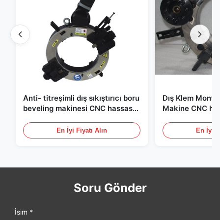
Anti- titreşimli dış sıkıştırıcı boru
Dış Klem Montaj
beveling makinesi CNC hassas
Makine CNC has
boru sonu çamfer ekipmanları
Bevel İşleme Bir
En İyi Fiyatı Alın
En İyi F
Soru Gönder
İsim *