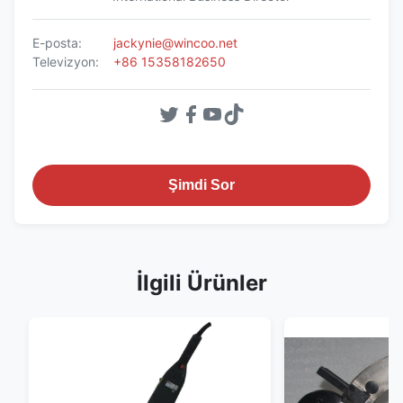
E-posta:
jackynie@wincoo.net
Televizyon:
+86 15358182650
Şimdi Sor
İlgili Ürünler