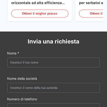
orizzontale ad alta efficienza
per serbatoi a 
per la produzione di serbatoi in
orizzontale SAW 
acciaio
Ottieni il miglior prezzo
Ottieni il m
Invia una richiesta
Nome *
Nome della società
Numero di telefono