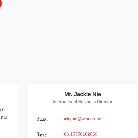
Mr. Jackie Nie
International Business Director
ุต
้อม
jackynie@wincoo.net
อีเมล:
+86 15358182650
โทร: