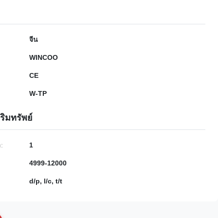
จีน
WINCOO
CE
W-TP
ริมทรัพย์
ำ:
1
4999-12000
d/p, l/c, t/t