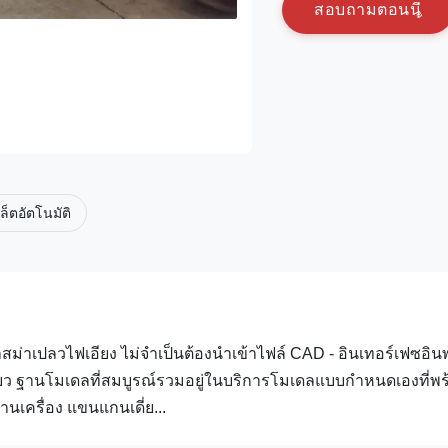
ส
อ
บ
ถ
า
ม
ต
อ
น
น
เล็ตอัตโนมัติ
เปลวไฟเอียง ไม่จำเป็นต้องนำเข้าไฟล์ CAD - อินเทอร์เฟซอินพ
ว ฐานโมเดลที่สมบูรณ์รวมอยู่ในบริการโมเดลแบบกำหนดเองที่พร
นเครื่อง แขนแกนเดี่ย...