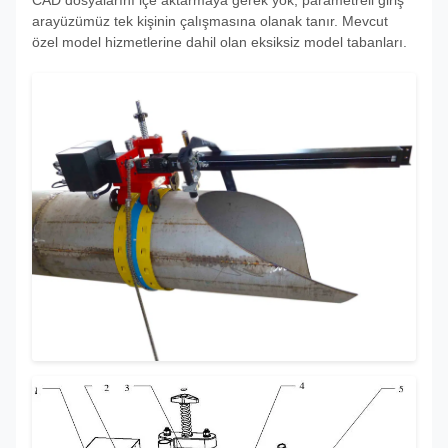
CAD dosyalarını içe aktarmaya gerek yok; parametreli giriş
arayüzümüz tek kişinin çalışmasına olanak tanır. Mevcut
özel model hizmetlerine dahil olan eksiksiz model tabanları.