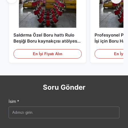
Saldırma Özel Boru hattı Rulo
Profesyonel Pi
Beşiği Boru kaynakçısı atölyesi
İşi için Boru Ha
kullanımı için kolay çalıştırmak
Stabil Boru Des
En İyi Fiyatı Alın
En İyi F
Soru Gönder
İsim *