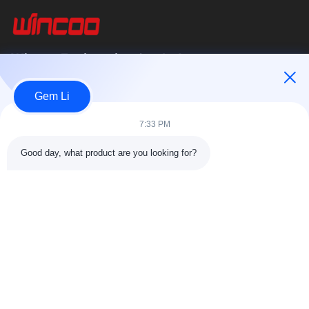
Wincoo Engineering Co., Ltd.
บริษัท วินคู เอ็นจิเนียริ่ง จำกัด (WINCOO) เชี่ยวชาญในการให้บริการ
Gem Li
โซลูชั่นและอุปกรณ์ที่ปรับแต่งตามความต้องการของลูกค้าในด้านการ
ผลิตท่อ,...
7:33 PM
ลิงค์เร็ว
Good day, what product are you looking for?
หน้าแรก
สินค้า
เกี่ยวกับเรา
ทัวร์โรงงาน11
การควบคุมคุณภาพ
ติดต่อเรา
ขอใบเสนอราคา
ข่าว
กรณี
ติดต่อเรา
86-025-84677638
jackynie@wincoo.net