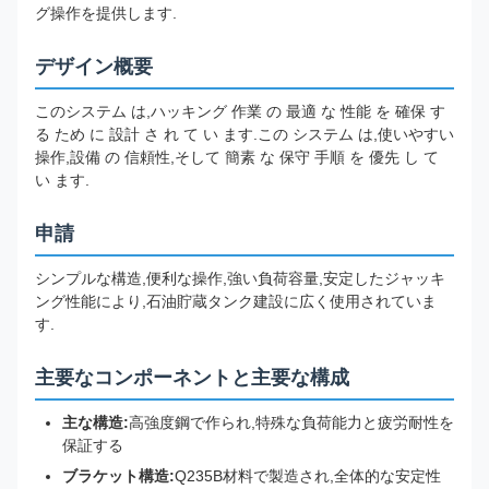
グ操作を提供します.
デザイン概要
このシステム は,ハッキング 作業 の 最適 な 性能 を 確保 す
る ため に 設計 さ れ て い ます.この システム は,使いやすい
操作,設備 の 信頼性,そして 簡素 な 保守 手順 を 優先 し て
い ます.
申請
シンプルな構造,便利な操作,強い負荷容量,安定したジャッキ
ング性能により,石油貯蔵タンク建設に広く使用されていま
す.
主要なコンポーネントと主要な構成
主な構造:
高強度鋼で作られ,特殊な負荷能力と疲労耐性を
保証する
ブラケット構造:
Q235B材料で製造され,全体的な安定性