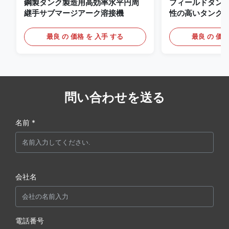
鋼製タンク製造用高効率水平円周
フィールドタン
継手サブマージアーク溶接機
性の高いタンク
アーク溶接機
最良 の 価格 を 入手 する
最良 の 価格
問い合わせを送る
名前 *
会社名
電話番号