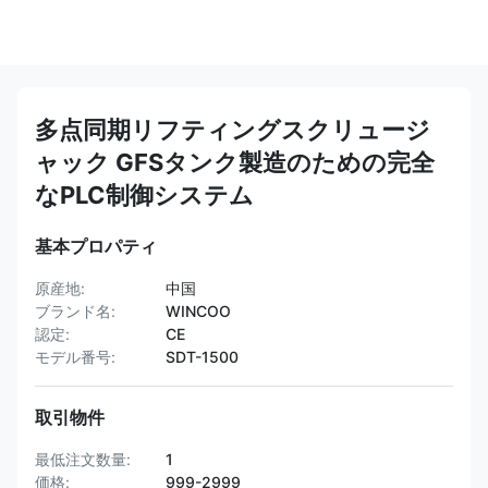
多点同期リフティングスクリュージ
ャック GFSタンク製造のための完全
なPLC制御システム
基本プロパティ
原産地:
中国
ブランド名:
WINCOO
認定:
CE
モデル番号:
SDT-1500
取引物件
最低注文数量:
1
価格:
999-2999