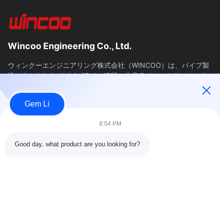
Wincoo Engineering Co., Ltd.
ウィンクーエンジニアリング株式会社（WINCOO）は、パイプ製
造、タンクおよびパイプライン建設、生産ライン、クリーンエネ
ルギープロジェクトのクライアント向けに、カスタマイズされた
ソリューションと機器を提供することに特化しています。当社
Gem Li
は、工具、機械、特殊商品の迅速な供給を保証し、中国における
調...
8:04 PM
簡単なリンク
Good day, what product are you looking for?
ホーム
製品
わたしたち に つい て
工場ツアー11
品質管理
連絡 ください
引金 を 求め て ください
ニュース
ケース