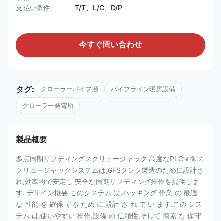
支払い条件:
T/T、L/C、D/P
今すぐ問い合わせ
タグ:
クローラーパイプ層
パイプライン暖房設備
クローラー発電所
製品概要
多点同期リフティングスクリュージャック 高度なPLC制御ス
クリュージャックシステムは,GFSタンク製造のために設計さ
れ,効率的で安定し,安全な同期リフティング操作を提供しま
す. デザイン概要 このシステム は,ハッキング 作業 の 最適
な 性能 を 確保 する ため に 設計 さ れ て い ます.この シス
テム は,使いやすい 操作,設備 の 信頼性,そして 簡素 な 保守