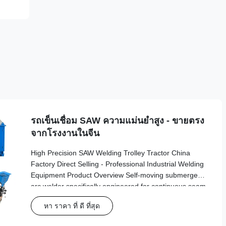
รถเข็นเชื่อม SAW ความแม่นยำสูง - ขายตรง
จากโรงงานในจีน
High Precision SAW Welding Trolley Tractor China
Factory Direct Selling - Professional Industrial Welding
Equipment Product Overview Self-moving submerged
arc welder specifically engineered for continuous seam
welding in industrial tank building and fabrication
หา ราคา ที่ ดี ที่สุด
applications. This advanced automatic welding tractor
delivers precision and reliability for demanding