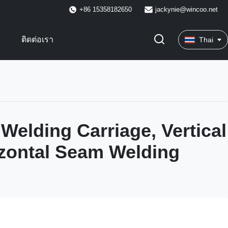
+86 15358182650
jackynie@wincoo.net
พ
ติดต่อเรา
Thai
 Welding Carriage, Vertical
zontal Seam Welding