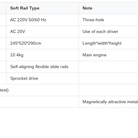
Soft Rail Type
Note
AC 220V 50/60 Hz
Three-hole
AC 20V
Use of each driver
245*520*290cm
Length*width*height
10.4kg
Main engine
Self-aligning flexible slide rails
Sprocket drive
est)
Magnetically attractive metal