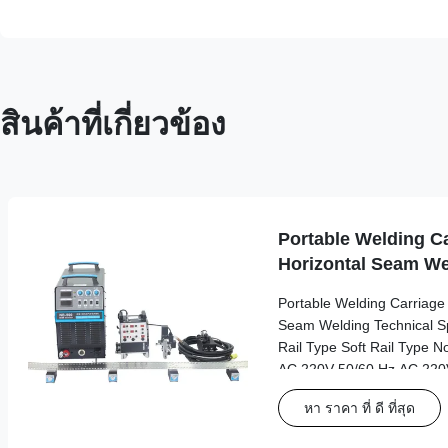
สินค้าที่เกี่ยวข้อง
Portable Welding Ca
Horizontal Seam We
Portable Welding Carriage f
Seam Welding Technical Spe
Rail Type Soft Rail Type N
AC 220V 50/60 Hz AC 220V
Working Power Source AC
หา ราคา ที่ ดี ที่สุด
driver Dimensions 245*5
Length*width*height Weigh