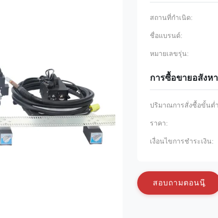
สถานที่กำเนิด:
ชื่อแบรนด์:
หมายเลขรุ่น:
การซื้อขายอสังหา
ปริมาณการสั่งซื้อขั้นต่
ราคา:
เงื่อนไขการชำระเงิน:
ส
อ
บ
ถ
า
ม
ต
อ
น
น