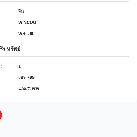
จีน
WINCOO
WHL-III
ริมทรัพย์
ำ:
1
599-799
แอล/C,ที/ที