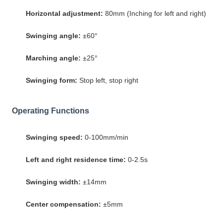
Horizontal adjustment:
80mm (Inching for left and right)
Swinging angle:
±60°
Marching angle:
±25°
Swinging form:
Stop left, stop right
Operating Functions
Swinging speed:
0-100mm/min
Left and right residence time:
0-2.5s
Swinging width:
±14mm
Center compensation:
±5mm