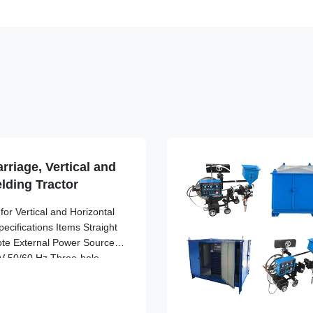
rriage, Vertical and
lding Tractor
or Vertical and Horizontal
cifications Items Straight
ote External Power Source
 50/60 Hz Three-hole
 20V AC 20V Use of each
20*280cm 245*520*290cm
t 8.6kg 10.4kg Main engine