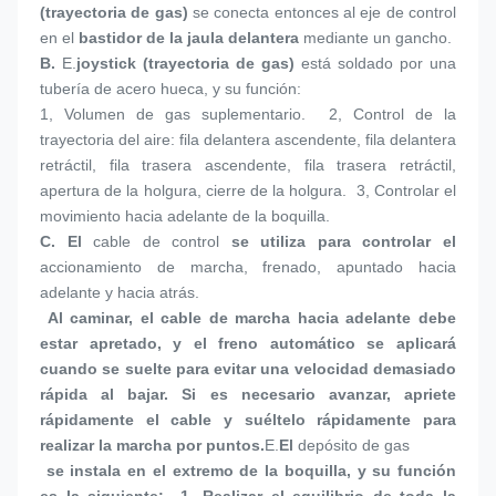
(trayectoria de gas)
 se conecta entonces al eje de control 
en el 
bastidor de la jaula delantera
 mediante un gancho.
B. 
E.
joystick (trayectoria de gas)
 está soldado por una 
tubería de acero hueca, y su función:
1, 
Volumen de gas suplementario.  2, Control de la 
trayectoria del aire: fila delantera ascendente, fila delantera 
retráctil, fila trasera ascendente, fila trasera retráctil, 
apertura de la holgura, cierre de la holgura.  3, Controlar el 
movimiento hacia adelante de la boquilla.
C. 
El 
cable de control
 se utiliza para controlar el 
accionamiento de marcha, frenado, apuntado hacia 
adelante y hacia atrás.
 Al caminar, el cable de marcha hacia adelante debe 
estar apretado, y el freno automático se aplicará 
cuando se suelte para evitar una velocidad demasiado 
rápida al bajar. Si es necesario avanzar, apriete 
rápidamente el cable y suéltelo rápidamente para 
realizar la marcha por puntos.
E.
El 
depósito de gas
 se instala en el extremo de la boquilla, y su función 
es la siguiente:  1, Realizar el equilibrio de toda la 