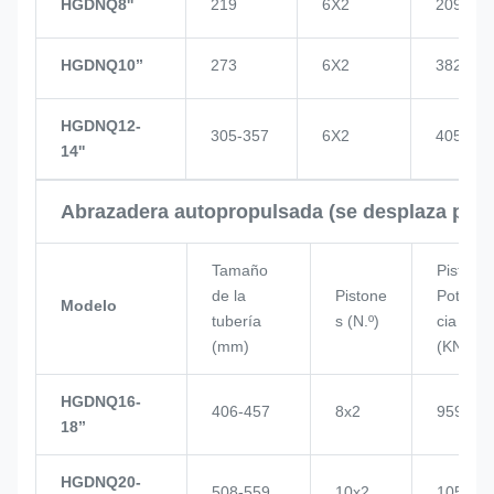
HGDNQ8''
219
6X2
209
HGDNQ10’’
273
6X2
382
HGDNQ12-
305-357
6X2
405
14''
Abrazadera autopropulsada (se desplaza por 
Tamaño
Pistón
de la
Pistone
Poten
Modelo
tubería
s (N.º)
cia
(mm)
(KN)
HGDNQ16-
406-457
8x2
959
18’’
HGDNQ20-
508-559
10x2
1057