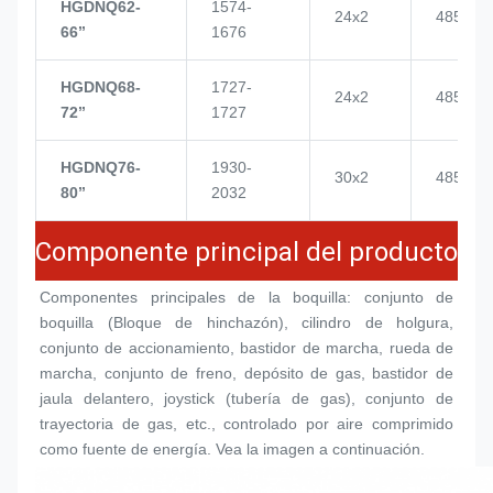
HGDNQ62-
1574-
24x2
4855
66’’
1676
HGDNQ68-
1727-
24x2
4855
72’’
1727
HGDNQ76-
1930-
30x2
4855
80’’
2032
Componente principal del producto
Componentes principales de la boquilla: conjunto de 
boquilla (
Bloque de hinchazón
), cilindro de holgura, 
conjunto de accionamiento, bastidor de marcha, rueda de 
marcha, conjunto de freno, depósito de gas, bastidor de 
jaula delantero, joystick (tubería de gas), conjunto de 
trayectoria de gas, etc., controlado por aire comprimido 
como fuente de energía. Vea la imagen a continuación.