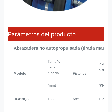
Parámetros del producto
Abrazadera no autopropulsada (tirada manua
Tamaño
Potencia
de la
pistón
tubería
Modelo
Pistones
(mm)
(KN)
HGDNQ6’’
168
6X2
134