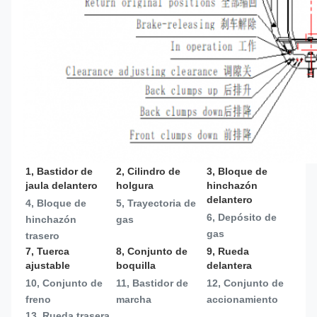
1, Bastidor de 
2, Cilindro de 
3, Bloque de 
jaula delantero
holgura
hinchazón 
delantero
4, Bloque de 
5, Trayectoria de 
6, Depósito de 
hinchazón 
gas
gas
trasero
7, Tuerca 
8, Conjunto de 
9, Rueda 
ajustable
boquilla
delantera
10, Conjunto de 
11, Bastidor de 
12, Conjunto de 
freno
marcha
accionamiento
13, 
Rueda trasera