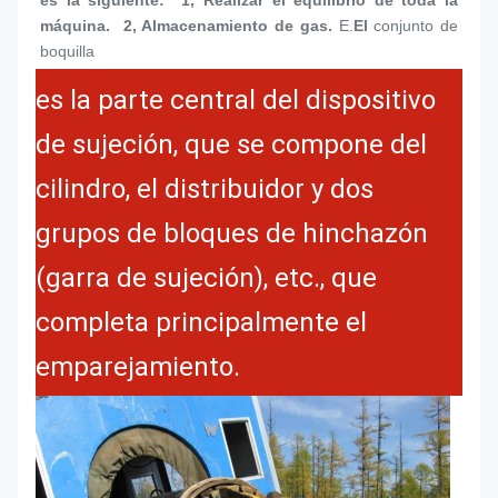
máquina.  2, Almacenamiento de gas.
E.
El 
conjunto de 
boquilla
es la parte central del dispositivo
de sujeción, que se compone del
cilindro, el distribuidor y dos
grupos de bloques de hinchazón
(garra de sujeción), etc., que
completa principalmente el
emparejamiento.