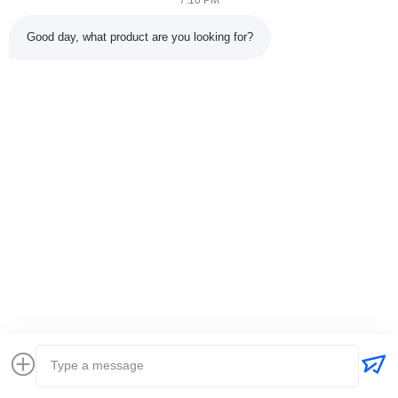
7:10 PM
Good day, what product are you looking for?
Mr. Jackie Nie
International Business Director
Wiadomość
jackynie@wincoo.net
e-mail:
Teren:
+86 15358182650
Co to jest?:
8615358182650
Zapytaj Teraz