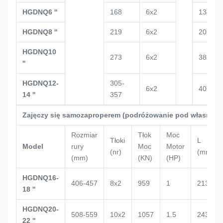
HGDNQ6 ''
168
6x2
134
HGDNQ8 ''
219
6x2
209
HGDNQ10
273
6x2
382
''
HGDNQ12-
305-
6x2
405
14 ''
357
Zajęczy się samozaproperem (podróżowanie pod własną m
Rozmiar
Tłok
Moc
Tłoki
L
Model
rury
Moc
Motor
(nr)
(mm)
(mm)
(KN)
(HP)
HGDNQ16-
406-457
8x2
959
1
2132
18 ''
HGDNQ20-
508-559
10x2
1057
1.5
2434
22 ''