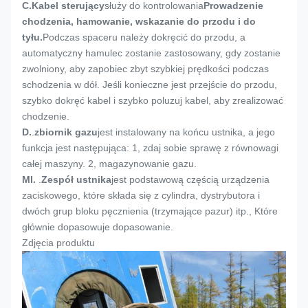
C.
Kabel sterujący
służy do kontrolowania
Prowadzenie
chodzenia, hamowanie, wskazanie do przodu i do
tyłu.
Podczas spaceru należy dokręcić do przodu, a
automatyczny hamulec zostanie zastosowany, gdy zostanie
zwolniony, aby zapobiec zbyt szybkiej prędkości podczas
schodzenia w dół. Jeśli konieczne jest przejście do przodu,
szybko dokręć kabel i szybko poluzuj kabel, aby zrealizować
chodzenie.
D.
.
zbiornik gazu
jest instalowany na końcu ustnika, a jego
funkcja jest następująca: 1, zdaj sobie sprawę z równowagi
całej maszyny. 2, magazynowanie gazu.
MI.
.
Zespół ustnika
jest podstawową częścią urządzenia
zaciskowego, które składa się z cylindra, dystrybutora i
dwóch grup bloku pęcznienia (trzymające pazur) itp., Które
głównie dopasowuje dopasowanie.
Zdjęcia produktu