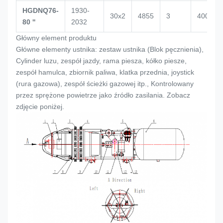
HGDNQ76-
1930-
30x2
4855
3
4000
80 ''
2032
Główny element produktu
Główne elementy ustnika: zestaw ustnika (
Blok pęcznienia
),
Cylinder luzu, zespół jazdy, rama piesza, kółko piesze,
zespół hamulca, zbiornik paliwa, klatka przednia, joystick
(rura gazowa), zespół ścieżki gazowej itp., Kontrolowany
przez sprężone powietrze jako źródło zasilania. Zobacz
zdjęcie poniżej.