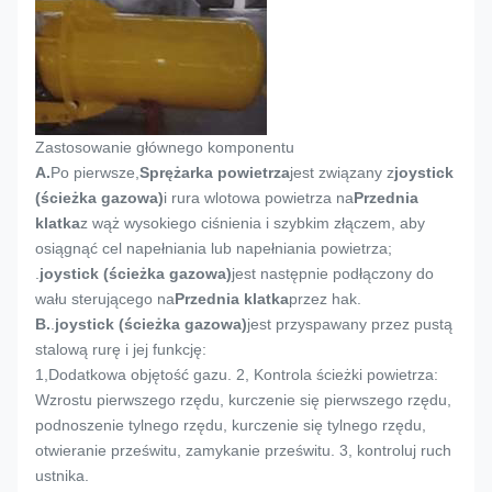
Zastosowanie głównego komponentu
A.
Po pierwsze,
Sprężarka powietrza
jest związany z
joystick
(ścieżka gazowa)
i rura wlotowa powietrza na
Przednia
klatka
z wąż wysokiego ciśnienia i szybkim złączem, aby
osiągnąć cel napełniania lub napełniania powietrza;
.
joystick (ścieżka gazowa)
jest następnie podłączony do
wału sterującego na
Przednia klatka
przez hak.
B.
.
joystick (ścieżka gazowa)
jest przyspawany przez pustą
stalową rurę i jej funkcję:
1,
Dodatkowa objętość gazu. 2, Kontrola ścieżki powietrza:
Wzrostu pierwszego rzędu, kurczenie się pierwszego rzędu,
podnoszenie tylnego rzędu, kurczenie się tylnego rzędu,
otwieranie prześwitu, zamykanie prześwitu. 3, kontroluj ruch
ustnika.