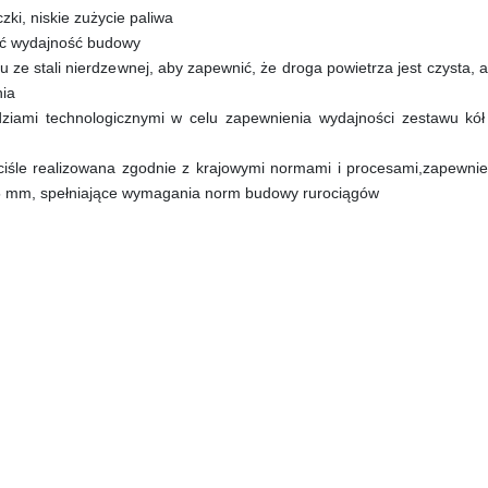
ki, niskie zużycie paliwa
wić wydajność budowy
ze stali nierdzewnej, aby zapewnić, że droga powietrza jest czysta, a z
nia
iami technologicznymi w celu zapewnienia wydajności zestawu kół 
ściśle realizowana zgodnie z krajowymi normami i procesami,zapewnien
00,5 mm, spełniające wymagania norm budowy rurociągów