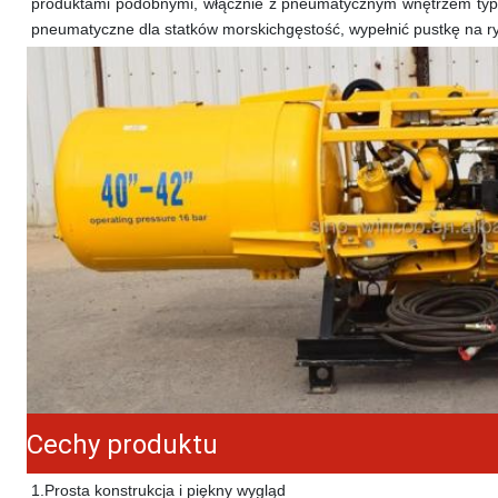
produktami podobnymi, włącznie z pneumatycznym wnętrzem typ
pneumatyczne dla statków morskich
gęstość
, wypełnić pustkę na 
Cechy produktu
1.
Prosta konstrukcja i piękny wygląd