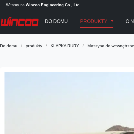
Witamy na
Wincoo Engineering Co., Ltd.
DO DOMU
PRODUKTY
O 
Do domu
/
produkty
/
KLAPKA RURY
/
Maszyna do wewnętrzneg