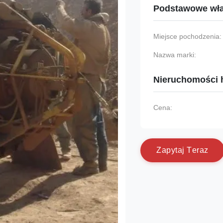
Podstawowe wła
Miejsce pochodzenia:
Nazwa marki:
Nieruchomości 
Cena:
Z
a
p
y
t
a
j
T
e
r
a
z