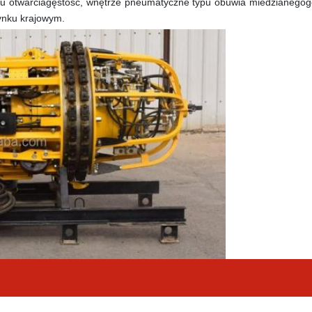
u otwarcia
gęstość
, wnętrze pneumatyczne typu obuwia miedzianego
g
rynku krajowym.