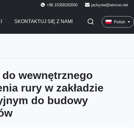
+86 15358182650
jackynie@wincoo.net
I
SKONTAKTUJ SIĘ Z NAMI
Polish
 do wewnętrznego
nia rury w zakładzie
yjnym do budowy
gów