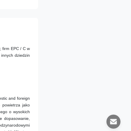
 firm EPC / C w 
innych dziedzin 
tic and foreign 
 powietrza jako 
ego o wysokich 
e dopasowanie, 
ędzynarodowymi 