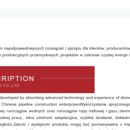
najodpowiedniejszych rozwiązań / sprzętu dla klientów, producentów,
i produkcyjnych przemysłowych, projektów w zakresie czystej energii i 
developed by absorbing advanced technology and experience of domes
f Chinese pipeline construction enterprisesWykorzystanie sprężonego
owy rurociągów wodnych oraz rurociągów ropy naftowej i gazu ziemn
ej pracy., silna zdolność adaptacyjna, szybkie działanie, dokładn
dległości.Jakość i wydajność produktu mogą być porównywalne z mi