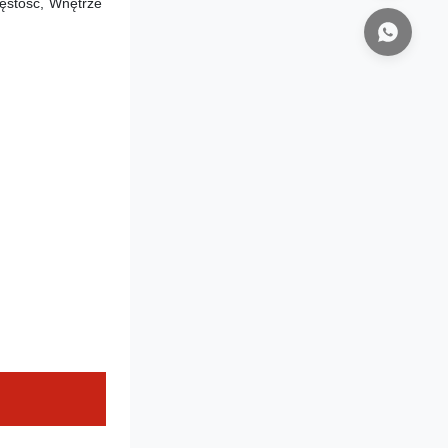
ęstość
, Wnętrze 