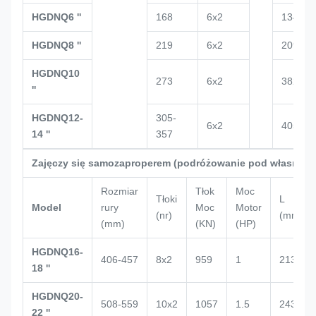
HGDNQ6 ''
168
6x2
134
HGDNQ8 ''
219
6x2
209
HGDNQ10
273
6x2
382
''
HGDNQ12-
305-
6x2
405
14 ''
357
Zajęczy się samozaproperem (podróżowanie pod własną m
Rozmiar
Tłok
Moc
Tłoki
L
Model
rury
Moc
Motor
(nr)
(mm)
(mm)
(KN)
(HP)
HGDNQ16-
406-457
8x2
959
1
2132
18 ''
HGDNQ20-
508-559
10x2
1057
1.5
2434
22 ''