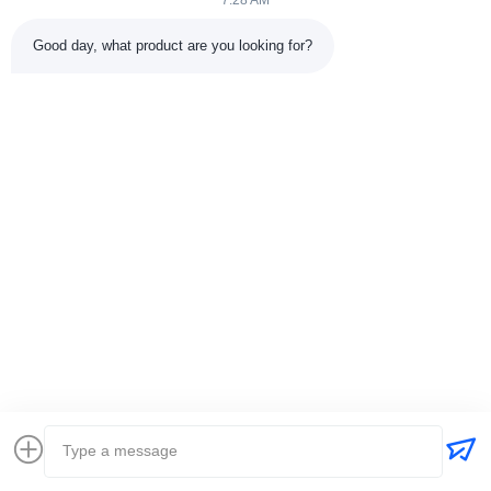
7:28 AM
Good day, what product are you looking for?
Mr. Jackie Nie
International Business Director
Wiadomość
jackynie@wincoo.net
e-mail:
Teren:
+86 15358182650
Co to jest?:
8615358182650
Zapytaj Teraz