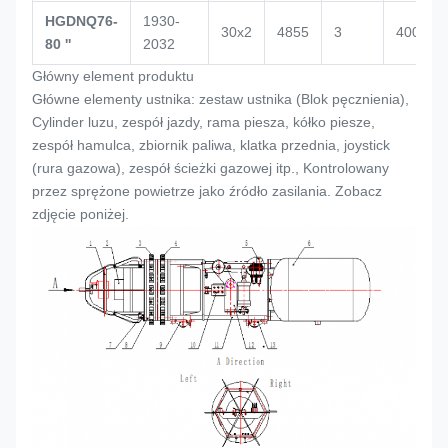
HGDNQ76-
1930-
30x2
4855
3
4000
80 ''
2032
Główny element produktu
Główne elementy ustnika: zestaw ustnika (
Blok pęcznienia
),
Cylinder luzu, zespół jazdy, rama piesza, kółko piesze,
zespół hamulca, zbiornik paliwa, klatka przednia, joystick
(rura gazowa), zespół ścieżki gazowej itp., Kontrolowany
przez sprężone powietrze jako źródło zasilania. Zobacz
zdjęcie poniżej.