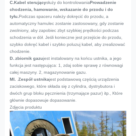
C.
Kabel sterujący
służy do kontrolowania
Prowadzenie
chodzenia, hamowanie, wskazanie do przodu i do
tyłu.
Podczas spaceru należy dokręcić do przodu, a
automatyczny hamulec zostanie zastosowany, gdy zostanie
zwolniony, aby zapobiec zbyt szybkiej prędkości podczas
schodzenia w dół. Jeśli konieczne jest przejście do przodu,
szybko dokręć kabel i szybko poluzuj kabel, aby zrealizować
chodzenie.
D.
.
zbiornik gazu
jest instalowany na końcu ustnika, a jego
funkcja jest następująca: 1, zdaj sobie sprawę z równowagi
całej maszyny. 2, magazynowanie gazu.
MI.
.
Zespół ustnika
jest podstawową częścią urządzenia
zaciskowego, które składa się z cylindra, dystrybutora i
dwóch grup bloku pęcznienia (trzymające pazur) itp., Które
głównie dopasowuje dopasowanie.
Zdjęcia produktu