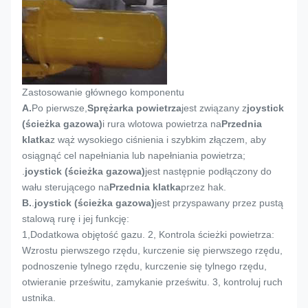
Zastosowanie głównego komponentu
A.
Po pierwsze,
Sprężarka powietrza
jest związany z
joystick
(ścieżka gazowa)
i rura wlotowa powietrza na
Przednia
klatka
z wąż wysokiego ciśnienia i szybkim złączem, aby
osiągnąć cel napełniania lub napełniania powietrza;
.
joystick (ścieżka gazowa)
jest następnie podłączony do
wału sterującego na
Przednia klatka
przez hak.
B.
.
joystick (ścieżka gazowa)
jest przyspawany przez pustą
stalową rurę i jej funkcję:
1,
Dodatkowa objętość gazu. 2, Kontrola ścieżki powietrza:
Wzrostu pierwszego rzędu, kurczenie się pierwszego rzędu,
podnoszenie tylnego rzędu, kurczenie się tylnego rzędu,
otwieranie prześwitu, zamykanie prześwitu. 3, kontroluj ruch
ustnika.