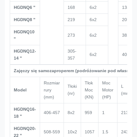
HGDNQ6 ''
168
6x2
134
HGDNQ8 ''
219
6x2
209
HGDNQ10
273
6x2
382
''
HGDNQ12-
305-
6x2
405
14 ''
357
Zajęczy się samozaproperem (podróżowanie pod własną m
Rozmiar
Tłok
Moc
Tłoki
L
Model
rury
Moc
Motor
(nr)
(mm)
(mm)
(KN)
(HP)
HGDNQ16-
406-457
8x2
959
1
2132
18 ''
HGDNQ20-
508-559
10x2
1057
1.5
2434
22 ''