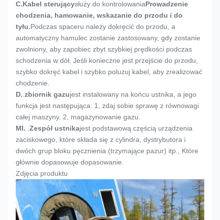
C.
Kabel sterujący
służy do kontrolowania
Prowadzenie
chodzenia, hamowanie, wskazanie do przodu i do
tyłu.
Podczas spaceru należy dokręcić do przodu, a
automatyczny hamulec zostanie zastosowany, gdy zostanie
zwolniony, aby zapobiec zbyt szybkiej prędkości podczas
schodzenia w dół. Jeśli konieczne jest przejście do przodu,
szybko dokręć kabel i szybko poluzuj kabel, aby zrealizować
chodzenie.
D.
.
zbiornik gazu
jest instalowany na końcu ustnika, a jego
funkcja jest następująca: 1, zdaj sobie sprawę z równowagi
całej maszyny. 2, magazynowanie gazu.
MI.
.
Zespół ustnika
jest podstawową częścią urządzenia
zaciskowego, które składa się z cylindra, dystrybutora i
dwóch grup bloku pęcznienia (trzymające pazur) itp., Które
głównie dopasowuje dopasowanie.
Zdjęcia produktu