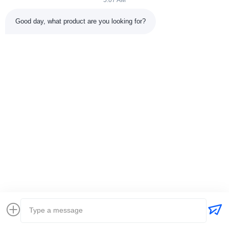
5:07 AM
Good day, what product are you looking for?
Mr. Jackie Nie
International Business Director
Wiadomość
jackynie@wincoo.net
e-mail:
Teren:
+86 15358182650
Co to jest?:
8615358182650
Zapytaj Teraz