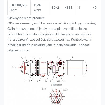
HGDNQ76-
1930-
30x2
4855
3
4000
80 ''
2032
Główny element produktu
Główne elementy ustnika: zestaw ustnika (
Blok pęcznienia
),
Cylinder luzu, zespół jazdy, rama piesza, kółko piesze,
zespół hamulca, zbiornik paliwa, klatka przednia, joystick
(rura gazowa), zespół ścieżki gazowej itp., Kontrolowany
przez sprężone powietrze jako źródło zasilania. Zobacz
zdjęcie poniżej.