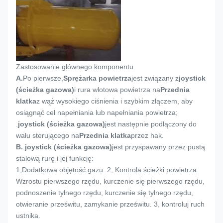
Zastosowanie głównego komponentu
A.
Po pierwsze,
Sprężarka powietrza
jest związany z
joystick
(ścieżka gazowa)
i rura wlotowa powietrza na
Przednia
klatka
z wąż wysokiego ciśnienia i szybkim złączem, aby
osiągnąć cel napełniania lub napełniania powietrza;
.
joystick (ścieżka gazowa)
jest następnie podłączony do
wału sterującego na
Przednia klatka
przez hak.
B.
.
joystick (ścieżka gazowa)
jest przyspawany przez pustą
stalową rurę i jej funkcję:
1,
Dodatkowa objętość gazu. 2, Kontrola ścieżki powietrza:
Wzrostu pierwszego rzędu, kurczenie się pierwszego rzędu,
podnoszenie tylnego rzędu, kurczenie się tylnego rzędu,
otwieranie prześwitu, zamykanie prześwitu. 3, kontroluj ruch
ustnika.