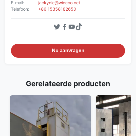
E-mail:
jackynie@wincoo.net
Telefoon:
+86 15358182650
Nu aanvragen
Gerelateerde producten