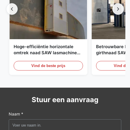
Hoge-efficiëntie horizontale
Betrouwbare ho
omtrek naad SAW lasmachine
girthnaad SAW 
voor de productie van staaltank
apparatuur voo
veldtanklaswer
Vind de beste prijs
Vind de b
Stuur een aanvraag
Naam *