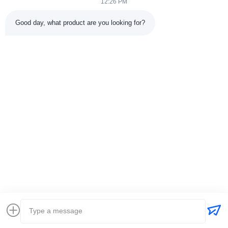
12:26 PM
উৎপাদন লাইন এবং পরিচ্ছন্ন শক্তি প্রকল্পের ক্লায়েন্টদের জন্য তৈরি...
দ্রুত লিঙ্ক
Good day, what product are you looking for?
বাড়ি
পণ্য
আমাদের সম্পর্কে
কারখানা পরিদর্শন11
গুণমান নিয়ন্ত্রণ
আমাদের সাথে যোগাযোগ করুন
একটি উদ্ধৃতি অনুরোধ করুন
খবর
মামলা
আমাদের সাথে যোগাযোগ
86-025-84677638
jackynie@wincoo.net
কপিরাইট © 2024-2026 Wincoo Engineering Co., Ltd.. সমস্ত অধিকার সংরক্ষিত।