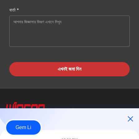
বার্তা *
এখনই জমা দিন
Wincoo Engineering Co., Ltd.
Gem Li
উইনকোও ইঞ্জিনিয়ারিং কোং লিমিটেড (উইনকোও) পাইপ তৈরি, ট্যাঙ্ক ও পাইপলাইন নির্মাণ,