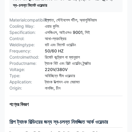
স্ব-চলন্ত ফিলেট ওয়েল্ডার
Materialcompatibility:
ইস্পাত, স্টেইনলেস স্টীল, অ্যালুমিনিয়াম
Cooling Way:
এয়ার কুলিং
Specification:
এসজিএস, আইএসও 9001, সিই
Control:
আধা-স্বয়ংক্রিয়
Weldingtype:
বাট এবং ফিলেট ওয়েল্ডিং
Frequency:
50/60 HZ
Controlmethod:
রিমোট কন্ট্রোল বা ম্যানুয়াল
Productname:
ট্যাংক বিট এবং ফিল্ট ওয়েল্ডিং ট্র্যাক্টর
Voltage:
220V/380V
Type:
অবিচ্ছিন্ন সীম ওয়েল্ডার
Application:
ট্যাংক উত্পাদন এবং মেরামত
Origin:
নানজিং, চীন
পণ্যের বিবরণ
শিল্প ট্যাংক বিল্ডিংয়ের জন্য স্ব-চলন্ত নিমজ্জিত আর্ক ওয়েল্ডার