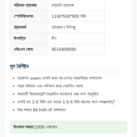
পরিবহন প্যাকেজ
রপ্তানি প্যাকেজ
স্পেসিফিকেশন
1150*500*900 মিমি
ট্রেডমার্ক
হাইমারন / উইনকু
উৎপত্তি
চীন
এইচএস কোড
8515809090
মূল বৈশিষ্ট্য
ক্রমাগত seam ঢালাই জন্য স্ব-চলন্ত স্বয়ংক্রিয় অপারেশন
সহজ পরিবহন এবং সেটআপ জন্য পোর্টেবল নকশা
মধ্যবর্তী ফ্রিকোয়েন্সি বৈদ্যুতিন সংকেতের মেরু বদল প্রযুক্তি
ঢালাই রড 2-6 মিমি এবং তারের 1.6-6 মিমি ব্যাসের সাথে সামঞ্জস্যপূর্ণ
উচ্চ ক্ষমতা 66 kVA রেট কর্মক্ষমতা
উৎপাদন ক্ষমতা:
1000 সেট/মাস