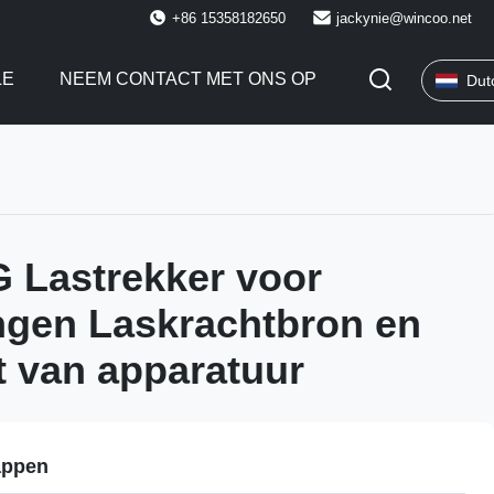
+86 15358182650
jackynie@wincoo.net
LE
NEEM CONTACT MET ONS OP
Dut
 Lastrekker voor
ingen Laskrachtbron en
t van apparatuur
appen