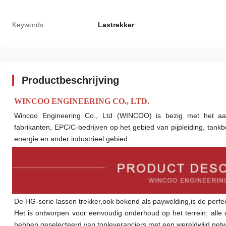
Keywords:
Lastrekker
Productbeschrijving
WINCOO ENGINEERING CO., LTD.
Wincoo Engineering Co., Ltd (WINCOO) is bezig met het aan
fabrikanten, EPC/C-bedrijven op het gebied van pijpleiding, tankbo
energie en ander industrieel gebied.
De HG-serie lassen trekker,ook bekend als paywelding,is de perfec
Het is ontworpen voor eenvoudig onderhoud op het terrein: alle 
hebben geselecteerd van topleveranciers met een wereldwijd netwerk