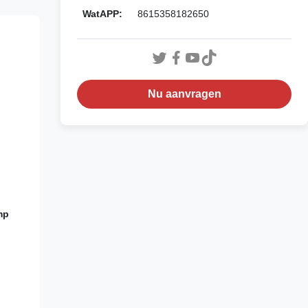
WatAPP:
8615358182650
Nu aanvragen
mp