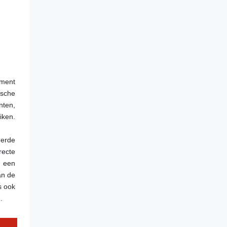
ment 
sche 
ten, 
ken. 
erde 
ecte 
 een 
n de 
 ook 
.