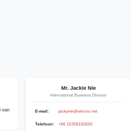
Mr. Jackie Nie
International Business Director
w van
E-mail:
jackynie@wincoo.net
Telefoon:
+86 15358182650