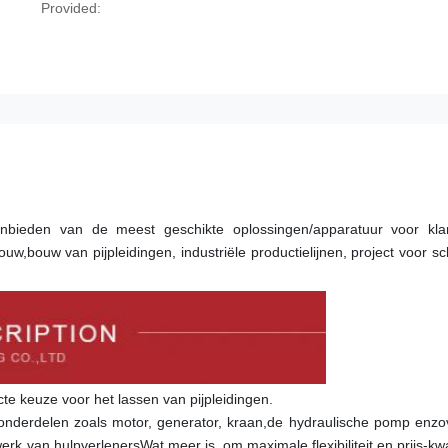
Provided:
bieden van de meest geschikte oplossingen/apparatuur voor klan
uw,bouw van pijpleidingen, industriële productielijnen, project voor sc
te keuze voor het lassen van pijpleidingen.
onderdelen zoals motor, generator, kraan,de hydraulische pomp enzov
 van hulpverlenersWat meer is, om maximale flexibiliteit en prijs-kwali