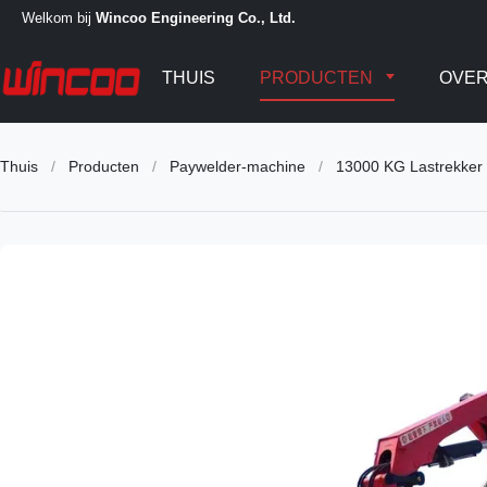
Welkom bij
Wincoo Engineering Co., Ltd.
THUIS
PRODUCTEN
OVER
Thuis
/
Producten
/
Paywelder-machine
/
13000 KG Lastrekker v