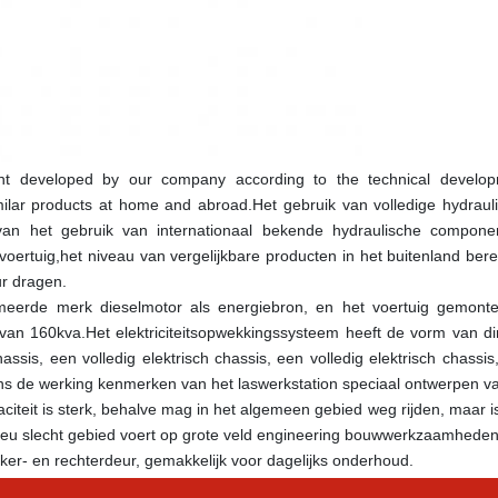
ent developed by our company according to the technical develop
milar products at home and abroad.Het gebruik van volledige hydrauli
van het gebruik van internationaal bekende hydraulische componen
ertuig,het niveau van vergelijkbare producten in het buitenland berei
r dragen.
meerde merk dieselmotor als energiebron, en het voertuig gemonte
an 160kva.Het elektriciteitsopwekkingssysteem heeft de vorm van dir
ssis, een volledig elektrisch chassis, een volledig elektrisch chassis,
lgens de werking kenmerken van het laswerkstation speciaal ontwerpen va
citeit is sterk, behalve mag in het algemeen gebied weg rijden, maar is
ilieu slecht gebied voert op grote veld engineering bouwwerkzaamheden
r- en rechterdeur, gemakkelijk voor dagelijks onderhoud.