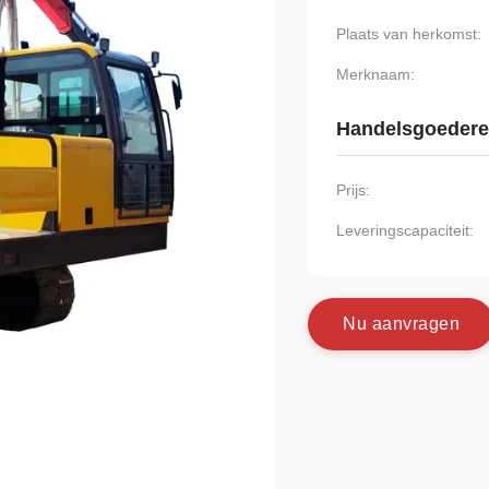
Plaats van herkomst:
Merknaam:
Handelsgoeder
Prijs:
Leveringscapaciteit:
N
u
a
a
n
v
r
a
g
e
n