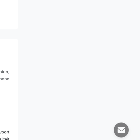
ten, 
hone 
oort 
teit 