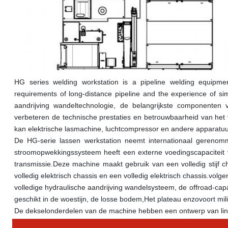
HG series welding workstation is a pipeline welding equipm
requirements of long-distance pipeline and the experience of si
aandrijving wandeltechnologie, de belangrijkste componenten 
verbeteren de technische prestaties en betrouwbaarheid van het vo
kan elektrische lasmachine, luchtcompressor en andere apparatuu
De HG-serie lassen werkstation neemt internationaal gerenom
stroomopwekkingssysteem heeft een externe voedingscapaciteit v
transmissie.Deze machine maakt gebruik van een volledig stijf cha
volledig elektrisch chassis en een volledig elektrisch chassis.vo
volledige hydraulische aandrijving wandelsysteem, de offroad-capa
geschikt in de woestijn, de losse bodem,Het plateau enzovoort m
De dekselonderdelen van de machine hebben een ontwerp van linke