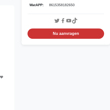
WatAPP:
8615358182650
Nu aanvragen
mp