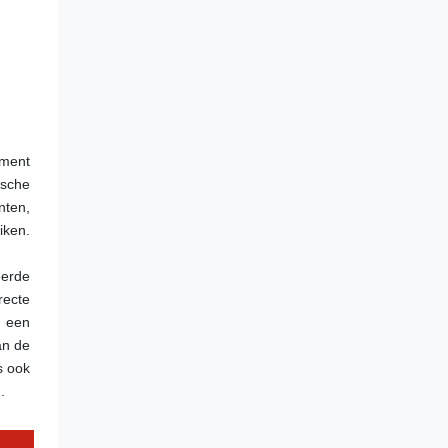
ment 
sche 
ten, 
ken. 
erde 
ecte 
 een 
n de 
 ook 
.