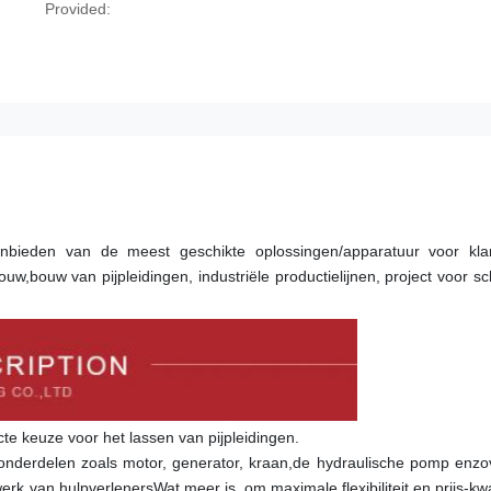
Provided:
bieden van de meest geschikte oplossingen/apparatuur voor klan
uw,bouw van pijpleidingen, industriële productielijnen, project voor sc
te keuze voor het lassen van pijpleidingen.
onderdelen zoals motor, generator, kraan,de hydraulische pomp enzov
 van hulpverlenersWat meer is, om maximale flexibiliteit en prijs-kwali