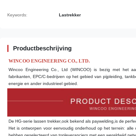
Keywords:
Lastrekker
Productbeschrijving
WINCOO ENGINEERING CO., LTD.
Wincoo Engineering Co., Ltd (WINCOO) is bezig met het aan
fabrikanten, EPC/C-bedrijven op het gebied van pijpleiding, tankbo
energie en ander industrieel gebied.
De HG-serie lassen trekker,ook bekend als paywelding,is de perfec
Het is ontworpen voor eenvoudig onderhoud op het terrein: alle 
hebben geselecteerd van topleveranciers met een wereldwijd netwerk