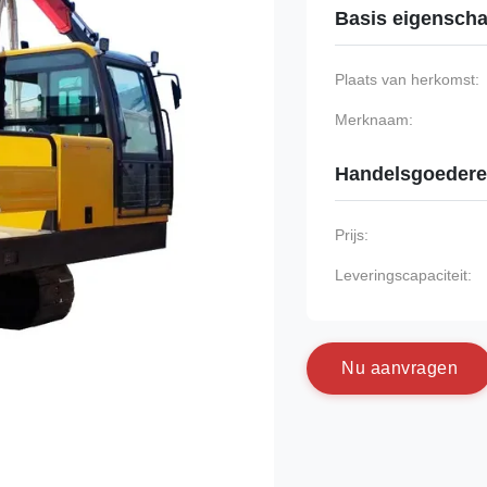
Basis eigensch
Plaats van herkomst:
Merknaam:
Handelsgoeder
Prijs:
Leveringscapaciteit:
N
u
a
a
n
v
r
a
g
e
n