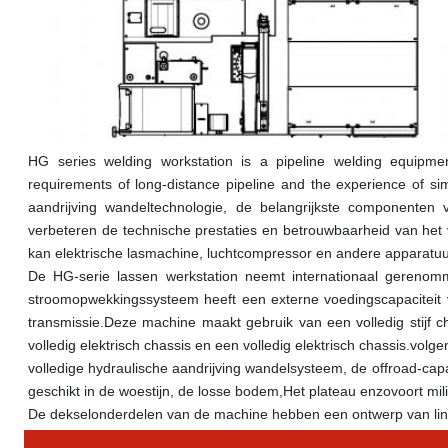
HG series welding workstation is a pipeline welding equipm
requirements of long-distance pipeline and the experience of si
aandrijving wandeltechnologie, de belangrijkste componenten 
verbeteren de technische prestaties en betrouwbaarheid van het vo
kan elektrische lasmachine, luchtcompressor en andere apparatuu
De HG-serie lassen werkstation neemt internationaal gerenom
stroomopwekkingssysteem heeft een externe voedingscapaciteit v
transmissie.Deze machine maakt gebruik van een volledig stijf cha
volledig elektrisch chassis en een volledig elektrisch chassis.vo
volledige hydraulische aandrijving wandelsysteem, de offroad-capa
geschikt in de woestijn, de losse bodem,Het plateau enzovoort m
De dekselonderdelen van de machine hebben een ontwerp van linke