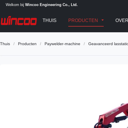
Welkom bij
Wincoo Engineering Co., Ltd.
THUIS
PRODUCTEN
OVER
Thuis
/
Producten
/
Paywelder-machine
/
Geavanceerd lasstatio