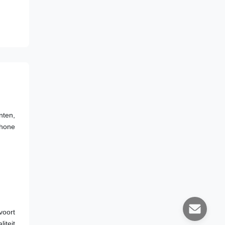
ten, 
hone 
oort 
teit 