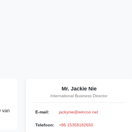
Mr. Jackie Nie
International Business Director
w van
E-mail:
jackynie@wincoo.net
Telefoon:
+86 15358182650