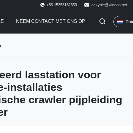
+86 15358182650
jackynie@wincoo.net
LE
NEEM CONTACT MET ONS OP
Dut
r
erd lasstation voor
-installaties
sche crawler pijpleiding
er