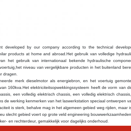
ent developed by our company according to the technical develop
milar products at home and abroad.Het gebruik van volledige hydrauli
van het gebruik van internationaal bekende hydraulische componen
ertuig,het niveau van vergelijkbare producten in het buitenland berei
r dragen.
meerde merk dieselmotor als energiebron, en het voertuig gemonte
an 160kva.Het elektriciteitsopwekkingssysteem heeft de vorm van dir
ssis, een volledig elektrisch chassis, een volledig elektrisch chassis,
lgens de werking kenmerken van het laswerkstation speciaal ontwerpen va
citeit is sterk, behalve mag in het algemeen gebied weg rijden, maar is
ilieu slecht gebied voert op grote veld engineering bouwwerkzaamheden
r- en rechterdeur, gemakkelijk voor dagelijks onderhoud.