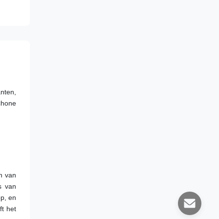
ten, 
chone 
n van 
 van 
p, en 
t het 