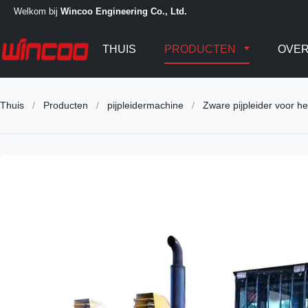
Welkom bij
Wincoo Engineering Co., Ltd.
THUIS
PRODUCTEN
OVER
Thuis
/
Producten
/
pijpleidermachine
/
Zware pijpleider voor he