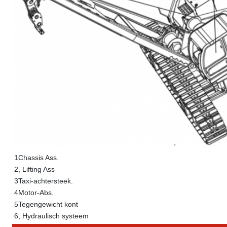
1Chassis Ass.
2, Lifting Ass
3Taxi-achtersteek.
4Motor-Abs.
5Tegengewicht kont
6, Hydraulisch systeem