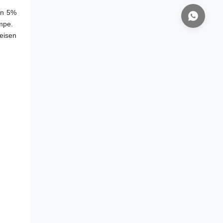
n 5% 
ampe.
eisen 