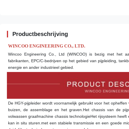
Productbeschrijving
WINCOO ENGINEERING CO., LTD.
Wincoo Engineering Co., Ltd (WINCOO) is bezig met het aan
fabrikanten, EPC/C-bedrijven op het gebied van pijpleiding, tankbo
energie en ander industrieel gebied.
De HGY-pijpleider wordt voornamelijk gebruikt voor het opheffen v
buizen, de assemblage en het graven.Het chassis van de pijple
volwassen graafmachine chassis technologieHet rijsysteem heeft e
kan in situ sturen.met een stabiele transmissie en een goede micr