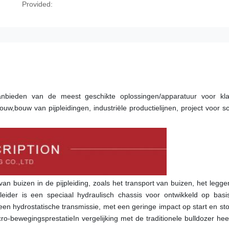
Provided:
bieden van de meest geschikte oplossingen/apparatuur voor klan
uw,bouw van pijpleidingen, industriële productielijnen, project voor s
an buizen in de pijpleiding, zoals het transport van buizen, het legge
ider is een speciaal hydraulisch chassis voor ontwikkeld op basis
en hydrostatische transmissie, met een geringe impact op start en sto
o-bewegingsprestatieIn vergelijking met de traditionele bulldozer heef