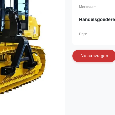
Merknaam:
Handelsgoeder
Prijs:
N
u
a
a
n
v
r
a
g
e
n