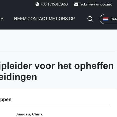
+86 15358182650
jackynie@wincoo.net
LE
NEEM CONTACT MET ONS OP
Dut
jpleider voor het opheffen
leidingen
appen
Jiangsu, China