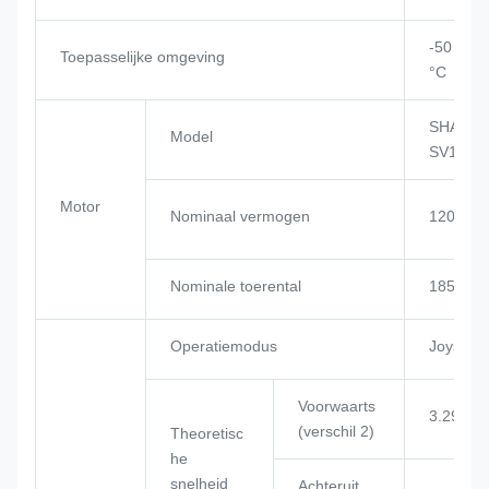
-50 °C ~
Toepasselijke omgeving
°C
SHANGC
Model
SV11CB
Motor
Nominaal vermogen
120 kW
Nominale toerental
1850 tp
Operatiemodus
Joystick
Voorwaarts
3.29/5.2
(verschil 2)
Theoretisc
he
snelheid
Achteruit