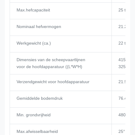
Max.hefcapaciteit
25 t
Nominaal hefvermogen
21.25t
Werkgewicht (ca.)
22 t
Dimensies van de scheepvaartlijnen
4150 × 
voor de hoofdapparatuur ((L*W*H)
3250 (m
Verzendgewicht voor hoofdapparatuur
21.5t
Gemiddelde bodemdruk
76.4KPa
Min. grondvrijheid
480 mm
Max.afwisselbaarheid
25°