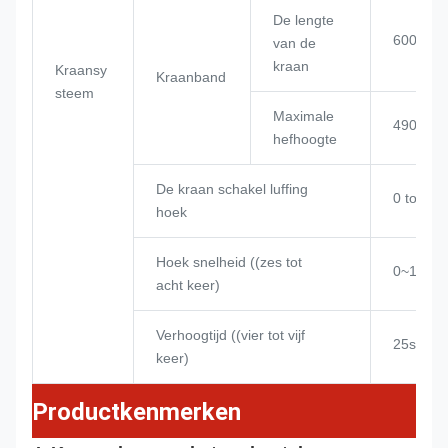
De lengte
6000 m
van de
kraan
Kraansy
Kraanband
steem
Maximale
4909 m
hefhoogte
De kraan schakel luffing
0 tot 85°
hoek
Hoek snelheid ((zes tot
0~12,0 
acht keer)
Verhoogtijd ((vier tot vijf
25s
keer)
Productkenmerken