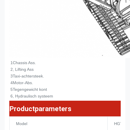
1Chassis Ass.
2, Lifting Ass
3Taxi-achtersteek.
4Motor-Abs.
5Tegengewicht kont
6, Hydraulisch systeem
Productparameters
Model
HGY20