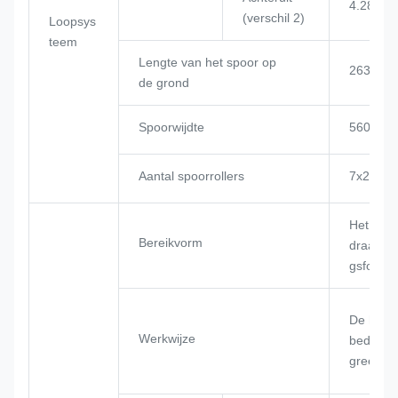
4.28/7.5
(verschil 2)
Loopsys
teem
Lengte van het spoor op
2635 m
de grond
Spoorwijdte
560 mm
Aantal spoorrollers
7x2
Het
Bereikvorm
draadtou
gsformul
De hydra
Werkwijze
bedieni
greep