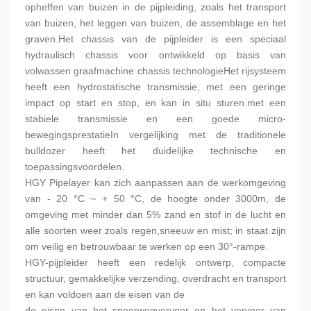
opheffen van buizen in de pijpleiding, zoals het transport 
van buizen, het leggen van buizen, de assemblage en het 
graven.Het chassis van de pijpleider is een speciaal 
hydraulisch chassis voor ontwikkeld op basis van 
volwassen graafmachine chassis technologieHet rijsysteem 
heeft een hydrostatische transmissie, met een geringe 
impact op start en stop, en kan in situ sturen.met een 
stabiele transmissie en een goede micro-
bewegingsprestatieIn vergelijking met de traditionele 
bulldozer heeft het duidelijke technische en 
toepassingsvoordelen.
HGY Pipelayer kan zich aanpassen aan de werkomgeving 
van - 20 °C ~ + 50 °C, de hoogte onder 3000m, de 
omgeving met minder dan 5% zand en stof in de lucht en 
alle soorten weer zoals regen,sneeuw en mist; in staat zijn 
om veilig en betrouwbaar te werken op een 30°-rampe.
HGY-pijpleider heeft een redelijk ontwerp, compacte 
structuur, gemakkelijke verzending, overdracht en transport 
en kan voldoen aan de eisen van de
de eisen van het spoorwegvervoer en het vervoer van 