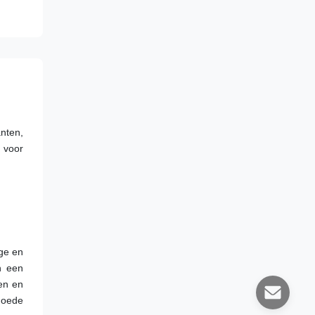
ten, 
 voor 
ge en 
 een 
en en 
goede 