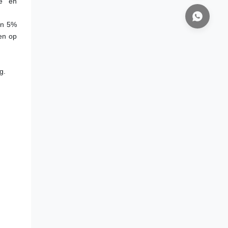
e en 
n 5% 
en op 
g.