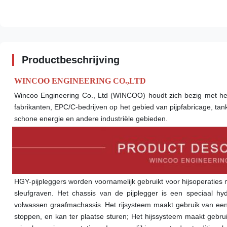
Productbeschrijving
WINCOO ENGINEERING CO.,LTD
Wincoo Engineering Co., Ltd (WINCOO) houdt zich bezig met het
fabrikanten, EPC/C-bedrijven op het gebied van pijpfabricage, tankco
schone energie en andere industriële gebieden.
HGY-pijpleggers worden voornamelijk gebruikt voor hijsoperaties me
sleufgraven. Het chassis van de pijplegger is een speciaal hy
volwassen graafmachassis. Het rijsysteem maakt gebruik van een 
stoppen, en kan ter plaatse sturen; Het hijssysteem maakt gebrui