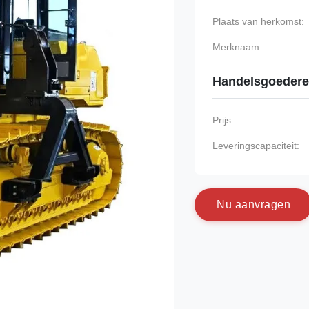
Plaats van herkomst:
Merknaam:
Handelsgoeder
Prijs:
Leveringscapaciteit:
N
u
a
a
n
v
r
a
g
e
n