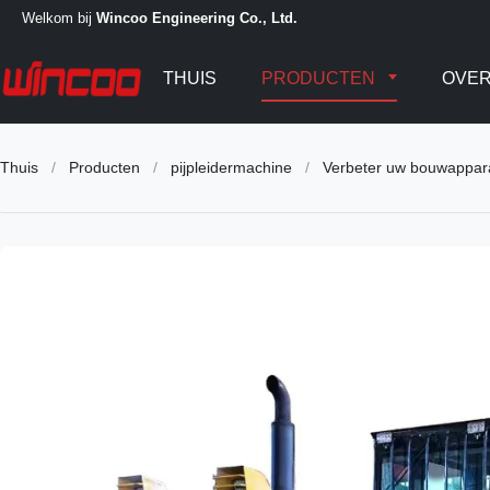
Welkom bij
Wincoo Engineering Co., Ltd.
THUIS
PRODUCTEN
OVER
Thuis
/
Producten
/
pijpleidermachine
/
Verbeter uw bouwappar