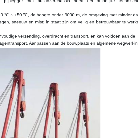
e pijplegger met bulldozerchassis heeft het duidelijke technisch
20 ℃ ~ +50 ℃, de hoogte onder 3000 m, de omgeving met minder da
egen, sneeuw en mist; In staat zijn om veilig en betrouwbaar te werk
envoudige verzending, overdracht en transport, en kan voldoen aan de
gwagentransport. Aanpassen aan de bouwplaats en algemene wegwerkin