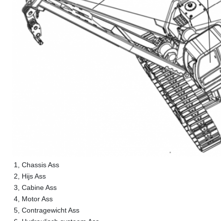
1, Chassis Ass
2, Hijs Ass
3, Cabine Ass
4, Motor Ass
5, Contragewicht Ass