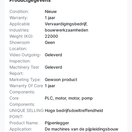
Productgegevens
Condition:
Nieuw
Warranty:
1 jaar
Applicable
Vervaardigingsbedrijf,
Industries:
bouwwerkzaamheden
Weight (KG):
22000
Showroom
Geen
Location:
Video Outgoing-
Geleverd
Inspection:
Machinery Test
Geleverd
Report:
Marketing Type:
Gewoon product
Warranty Of Core
1 jaar
Components:
Core
PLC, motor, motor, pomp
Components:
UNIQUE SELLING
Hoge bedrijfsdoeltreffendheid
POINT:
Product Name:
Pijpenlegger
Application:
De machines van de pijpleidingsbouw