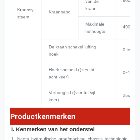
6000 m
van de
kraan
Kraansy
Kraanband
steem
Maximale
4909 m
hefhoogte
De kraan schakel luffing
0 tot 85°
hoek
Hoek snelheid ((zes tot
0~12,0 
acht keer)
Verhoogtijd ((vier tot vijf
25s
keer)
Productkenmerken
I. Kenmerken van het onderstel
1, Neem hydraulische graafmachine chassis technologie, 