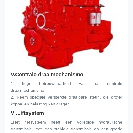
V.
Centrale draaimechanisme
1, hoge betrouwbaarheid van het centrale 
draaimechanisme.
2, Neem speciale versterkte draaibare steun, die groter 
koppel en belasting kan dragen.
VI.
Liftsystem
1Het hefsysteem heeft een volledige hydraulische 
transmissie, met een stabiele transmissie en een goede 