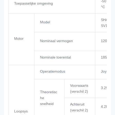
-50 °C ~
Toepasselijke omgeving
°C
SHANGC
Model
SV11CB
Motor
Nominaal vermogen
120 kW
Nominale toerental
1850 tp
Operatiemodus
Joystick
Voorwaarts
3.29/5.2
(verschil 2)
Theoretisc
he
snelheid
Achteruit
4.28/7.5
(verschil 2)
Loopsys