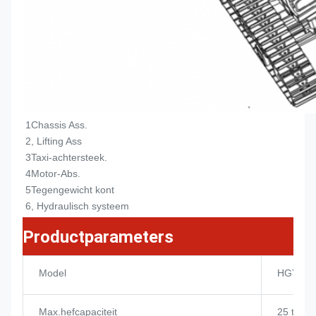
1Chassis Ass.
2, Lifting Ass
3Taxi-achtersteek.
4Motor-Abs.
5Tegengewicht kont
6, Hydraulisch systeem
Productparameters
Model
HGY20
Max.hefcapaciteit
25 t