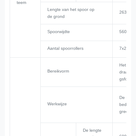
teem
Lengte van het spoor op
2635 m
de grond
Spoorwijdte
560 mm
Aantal spoorrollers
7x2
Het
Bereikvorm
draadtou
gsformul
De hydra
Werkwijze
bedieni
greep
De lengte