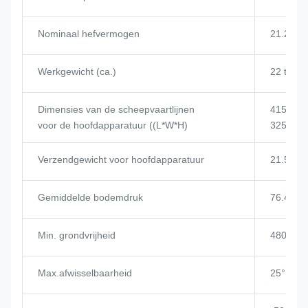
Nominaal hefvermogen
21.25t
Werkgewicht (ca.)
22 t
Dimensies van de scheepvaartlijnen
4150 × 
voor de hoofdapparatuur ((L*W*H)
3250 (m
Verzendgewicht voor hoofdapparatuur
21.5t
Gemiddelde bodemdruk
76.4KPa
Min. grondvrijheid
480 mm
Max.afwisselbaarheid
25°