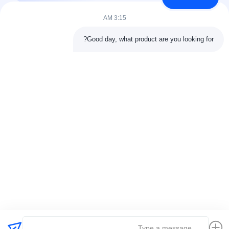
وخطوط الأنابيب، وخطوط...
3:15 AM
روابط سريعة
Good day, what product are you looking for?
الصفحة الرئيسية
منتجات
معلومات عنا
جولة المصنع11
مراقبة الجودة
اتصل بنا
اطلب عرض أسعار
أخبار
القضايا
اتصل بنا
0086-25-84677638
jackynie@wincoo.net
حقوق الطبع والنشر © 2024-2026 Wincoo Engineering Co., Ltd.. جميع الحقوق
محفوظة