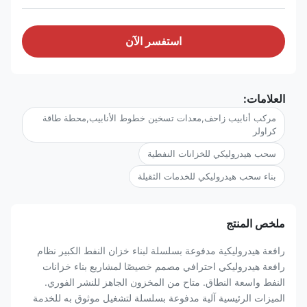
استفسر الآن
العلامات:
مركب أنابيب زاحف,معدات تسخين خطوط الأنابيب,محطة طاقة
كراولر
سحب هيدروليكي للخزانات النفطية
بناء سحب هيدروليكي للخدمات الثقيلة
ملخص المنتج
رافعة هيدروليكية مدفوعة بسلسلة لبناء خزان النفط الكبير نظام
رافعة هيدروليكي احترافي مصمم خصيصًا لمشاريع بناء خزانات
النفط واسعة النطاق. متاح من المخزون الجاهز للنشر الفوري.
الميزات الرئيسية آلية مدفوعة بسلسلة لتشغيل موثوق به للخدمة