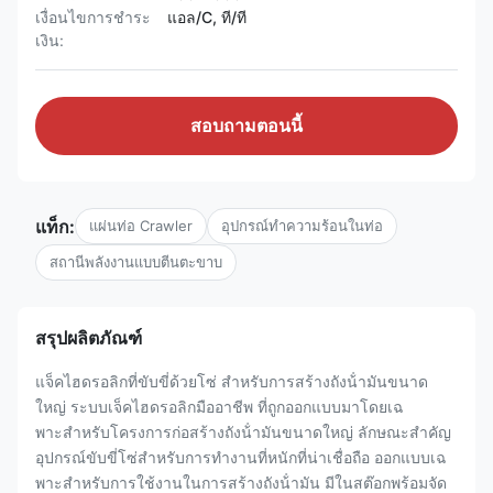
เงื่อนไขการชำระ
แอล/C, ที/ที
เงิน:
สอบถามตอนนี้
แท็ก:
แผ่นท่อ Crawler
อุปกรณ์ทําความร้อนในท่อ
สถานีพลังงานแบบตีนตะขาบ
สรุปผลิตภัณฑ์
แจ็คไฮดรอลิกที่ขับขี่ด้วยโซ่ สําหรับการสร้างถังน้ํามันขนาด
ใหญ่ ระบบเจ็คไฮดรอลิกมืออาชีพ ที่ถูกออกแบบมาโดยเฉ
พาะสําหรับโครงการก่อสร้างถังน้ํามันขนาดใหญ่ ลักษณะสําคัญ
อุปกรณ์ขับขี่โซ่สําหรับการทํางานที่หนักที่น่าเชื่อถือ ออกแบบเฉ
พาะสําหรับการใช้งานในการสร้างถังน้ํามัน มีในสต๊อกพร้อมจัด