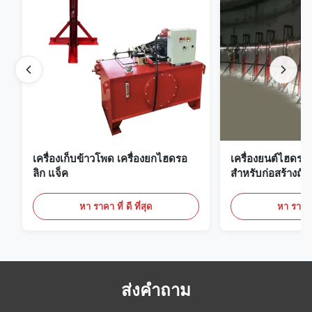
เครื่องเก็บข้าวโพด เครื่องยกไฮดรอ
เครื่องยนต์ไฮดรอลิก
ลิก แจ็ค
สําหรับก่อสร้างถั
สต็อกพร้อม
หา ราคา ที่ ดี ที่สุด
หา ราคา ที
ส่งคำถาม