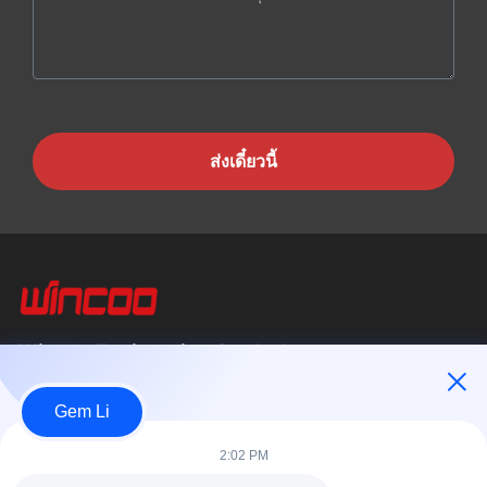
ส่งเดี๋ยวนี้
Wincoo Engineering Co., Ltd.
บริษัท วินคู เอ็นจิเนียริ่ง จำกัด (WINCOO) เชี่ยวชาญในการให้บริการ
Gem Li
โซลูชั่นและอุปกรณ์ที่ปรับแต่งตามความต้องการของลูกค้าในด้านการ
ผลิตท่อ,...
2:02 PM
ลิงค์เร็ว