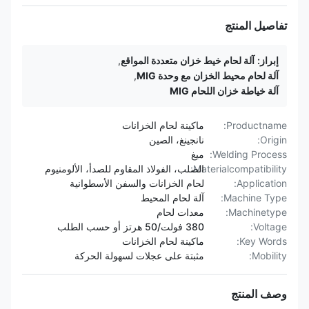
تفاصيل المنتج
إبراز:
آلة لحام خيط خزان متعددة المواقع
,
آلة لحام محيط الخزان مع وحدة MIG
,
آلة خياطة خزان اللحام MIG
Productname:
ماكينة لحام الخزانات
Origin:
نانجينغ، الصين
Welding Process:
ميغ
Materialcompatibility:
الصلب، الفولاذ المقاوم للصدأ، الألومنيوم
Application:
لحام الخزانات والسفن الأسطوانية
Machine Type:
آلة لحام المحيط
Machinetype:
معدات لحام
Voltage:
380 فولت/50 هرتز أو حسب الطلب
Key Words:
ماكينة لحام الخزانات
Mobility:
مثبتة على عجلات لسهولة الحركة
وصف المنتج