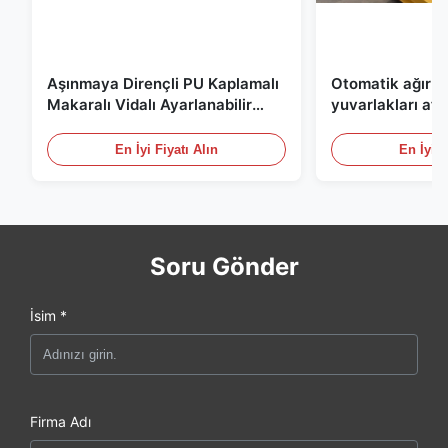
Aşınmaya Dirençli PU Kaplamalı
Otomatik ağır y
Makaralı Vidalı Ayarlanabilir
yuvarlakları atö
Ağır Yük Boru Makarası Standı
üretimi için PU k
En İyi Fiyatı Alın
En İyi F
Soru Gönder
İsim *
Firma Adı