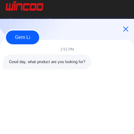
Wincoo Engineering Co., Ltd.
บริษัท วินคู เอ็นจิเนียริ่ง จำกัด (WINCOO) เชี่ยวชาญในการให้บริการ
Gem Li
โซลูชั่นและอุปกรณ์ที่ปรับแต่งตามความต้องการของลูกค้าในด้านการ
ผลิตท่อ,...
2:51 PM
ลิงค์เร็ว
Good day, what product are you looking for?
หน้าแรก
สินค้า
เกี่ยวกับเรา
ทัวร์โรงงาน11
การควบคุมคุณภาพ
ติดต่อเรา
ขอใบเสนอราคา
ข่าว
กรณี
ติดต่อเรา
86-025-84677638
jackynie@wincoo.net