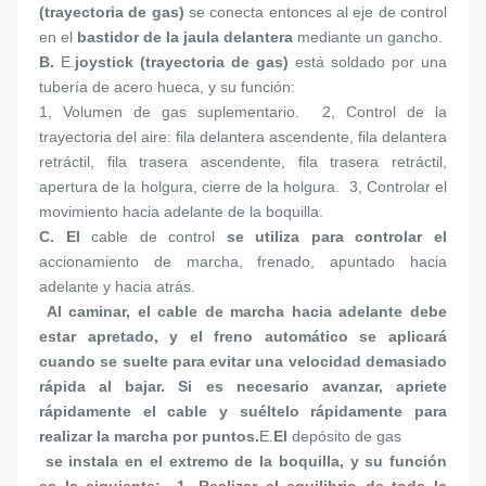
(trayectoria de gas)
 se conecta entonces al eje de control 
en el 
bastidor de la jaula delantera
 mediante un gancho.
B. 
E.
joystick (trayectoria de gas)
 está soldado por una 
tubería de acero hueca, y su función:
1, 
Volumen de gas suplementario.  2, Control de la 
trayectoria del aire: fila delantera ascendente, fila delantera 
retráctil, fila trasera ascendente, fila trasera retráctil, 
apertura de la holgura, cierre de la holgura.  3, Controlar el 
movimiento hacia adelante de la boquilla.
C. 
El 
cable de control
 se utiliza para controlar el 
accionamiento de marcha, frenado, apuntado hacia 
adelante y hacia atrás.
 Al caminar, el cable de marcha hacia adelante debe 
estar apretado, y el freno automático se aplicará 
cuando se suelte para evitar una velocidad demasiado 
rápida al bajar. Si es necesario avanzar, apriete 
rápidamente el cable y suéltelo rápidamente para 
realizar la marcha por puntos.
E.
El 
depósito de gas
 se instala en el extremo de la boquilla, y su función 
es la siguiente:  1, Realizar el equilibrio de toda la 