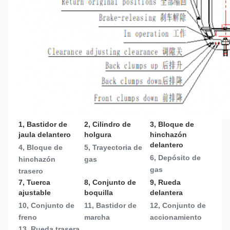
1, Bastidor de 
2, Cilindro de 
3, Bloque de 
jaula delantero
holgura
hinchazón 
delantero
4, Bloque de 
5, Trayectoria de 
6, Depósito de 
hinchazón 
gas
gas
trasero
7, Tuerca 
8, Conjunto de 
9, Rueda 
ajustable
boquilla
delantera
10, Conjunto de 
11, Bastidor de 
12, Conjunto de 
freno
marcha
accionamiento
13, 
Rueda trasera