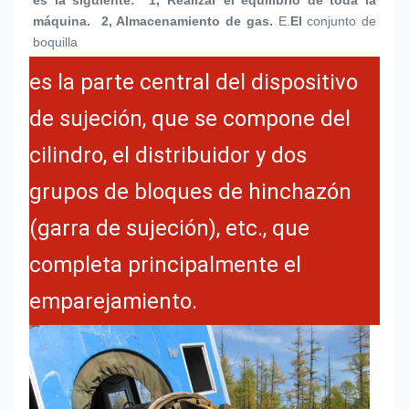
máquina.  2, Almacenamiento de gas.
E.
El 
conjunto de 
boquilla
es la parte central del dispositivo
de sujeción, que se compone del
cilindro, el distribuidor y dos
grupos de bloques de hinchazón
(garra de sujeción), etc., que
completa principalmente el
emparejamiento.