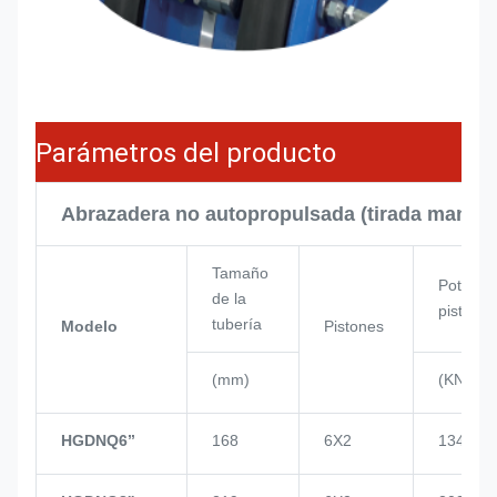
Parámetros del producto
Abrazadera no autopropulsada (tirada manua
Tamaño
Potencia
de la
pistón
tubería
Modelo
Pistones
(mm)
(KN)
HGDNQ6’’
168
6X2
134