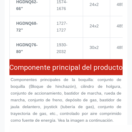
HGDNQ62-
1574-
24x2
4855
66’’
1676
HGDNQ68-
1727-
24x2
4855
72’’
1727
HGDNQ76-
1930-
30x2
4855
80’’
2032
Componente principal del producto
Componentes principales de la boquilla: conjunto de 
boquilla (
Bloque de hinchazón
), cilindro de holgura, 
conjunto de accionamiento, bastidor de marcha, rueda de 
marcha, conjunto de freno, depósito de gas, bastidor de 
jaula delantero, joystick (tubería de gas), conjunto de 
trayectoria de gas, etc., controlado por aire comprimido 
como fuente de energía. Vea la imagen a continuación.