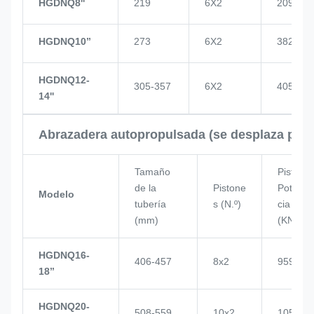
HGDNQ8''
219
6X2
209
HGDNQ10’’
273
6X2
382
HGDNQ12-
305-357
6X2
405
14''
Abrazadera autopropulsada (se desplaza por 
Tamaño
Pistón
de la
Pistone
Poten
Modelo
tubería
s (N.º)
cia
(mm)
(KN)
HGDNQ16-
406-457
8x2
959
18’’
HGDNQ20-
508-559
10x2
1057