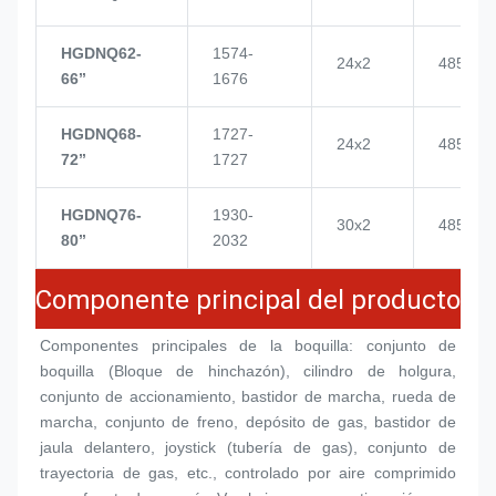
HGDNQ62-
1574-
24x2
4855
66’’
1676
HGDNQ68-
1727-
24x2
4855
72’’
1727
HGDNQ76-
1930-
30x2
4855
80’’
2032
Componente principal del producto
Componentes principales de la boquilla: conjunto de 
boquilla (
Bloque de hinchazón
), cilindro de holgura, 
conjunto de accionamiento, bastidor de marcha, rueda de 
marcha, conjunto de freno, depósito de gas, bastidor de 
jaula delantero, joystick (tubería de gas), conjunto de 
trayectoria de gas, etc., controlado por aire comprimido 