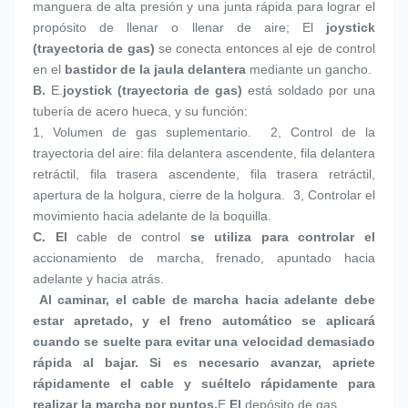
manguera de alta presión y una junta rápida para lograr el 
propósito de llenar o llenar de aire; El 
joystick 
(trayectoria de gas)
 se conecta entonces al eje de control 
en el 
bastidor de la jaula delantera
 mediante un gancho.
B. 
E.
joystick (trayectoria de gas)
 está soldado por una 
tubería de acero hueca, y su función:
1, 
Volumen de gas suplementario.  2, Control de la 
trayectoria del aire: fila delantera ascendente, fila delantera 
retráctil, fila trasera ascendente, fila trasera retráctil, 
apertura de la holgura, cierre de la holgura.  3, Controlar el 
movimiento hacia adelante de la boquilla.
C. 
El 
cable de control
 se utiliza para controlar el 
accionamiento de marcha, frenado, apuntado hacia 
adelante y hacia atrás.
 Al caminar, el cable de marcha hacia adelante debe 
estar apretado, y el freno automático se aplicará 
cuando se suelte para evitar una velocidad demasiado 
rápida al bajar. Si es necesario avanzar, apriete 
rápidamente el cable y suéltelo rápidamente para 
realizar la marcha por puntos.
E.
El 
depósito de gas