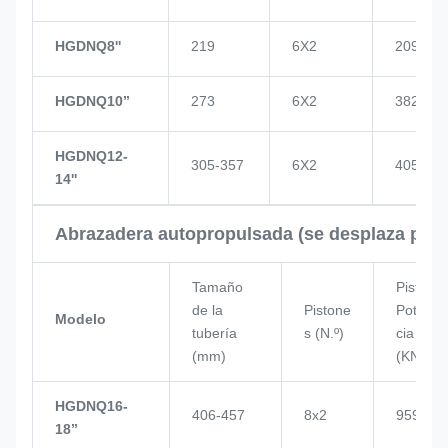
HGDNQ8''
219
6X2
209
HGDNQ10’’
273
6X2
382
HGDNQ12-
305-357
6X2
405
14''
Abrazadera autopropulsada (se desplaza por 
Tamaño
Pistón
de la
Pistone
Poten
Modelo
tubería
s (N.º)
cia
(mm)
(KN)
HGDNQ16-
406-457
8x2
959
18’’