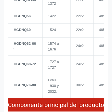
1372
HGDNQ56
1422
22x2
4855
HGDNQ60
1524
22x2
4855
HGDNQ62-66
1574 a
24x2
4855
1676
1727 a
HGDNQ68-72
24x2
4855
1727
Entre
HGDNQ76-80
30x2
4855
1930 y
2032.
Componente principal del producto