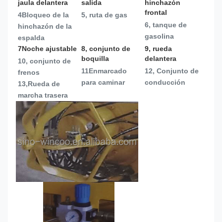
jaula delantera
salida
hinchazón 
frontal
4Bloqueo de la 
5, ruta de gas
6, tanque de 
hinchazón de la 
gasolina
espalda
7Noche ajustable
8, conjunto de 
9, rueda 
boquilla
delantera
10, conjunto de 
11Enmarcado 
12, Conjunto de 
frenos
para caminar
conducción
13,
Rueda de 
marcha trasera