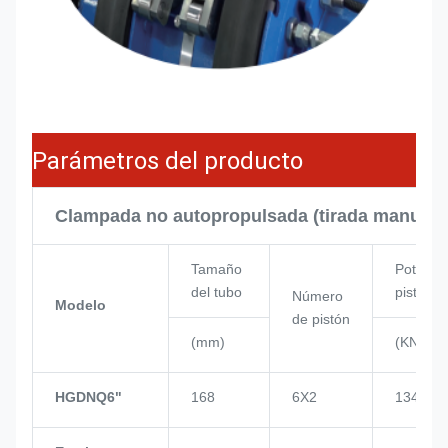
Parámetros del producto
Clampada no autopropulsada (tirada manual)
Tamaño
Potencia
del tubo
pistón
Número
Modelo
de pistón
(mm)
(KN)
HGDNQ6"
168
6X2
134