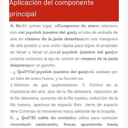
Aplicación del componente
principal
A. No.
En primer lugar, el
Compresor de aire
se relaciona 
con el
el joystick (camino del gas)
y el tubo de entrada de 
aire en el
marco de la jaula delantera
con una manguera 
de alta presión y una unión rápida para lograr el propósito 
de llenar o llenar el aire;
el joystick (camino del gas)
se 
conecta entonces al eje de control en el
marco de la jaula 
delantera
por un gancho.
- ¿ Qué?
El
el joystick (camino del gas)
está soldado por 
un tubo de acero hueco, y su función es:
1,
Volumen de gas suplementario. 2, Control de la 
trayectoria del aire: alza de la fila delantera, reducción de 
la fila delantera, aumento de la fila trasera, reducción de la 
fila trasera, apertura de espacio libre, cierre de espacio 
libre.Controlar el movimiento hacia adelante de la boquilla.
C. ¿ Qué?
El cable de control
se utiliza para controlar 
el
conducir caminando, frenar, apuntando hacia 