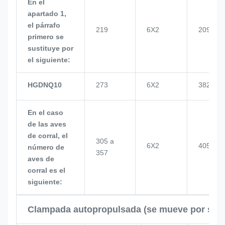
En el
apartado 1,
el párrafo
219
6X2
209
primero se
sustituye por
el siguiente:
HGDNQ10
273
6X2
382
En el caso
de las aves
de corral, el
305 a
6X2
405
número de
357
aves de
corral es el
siguiente:
Clampada autopropulsada (se mueve por su p