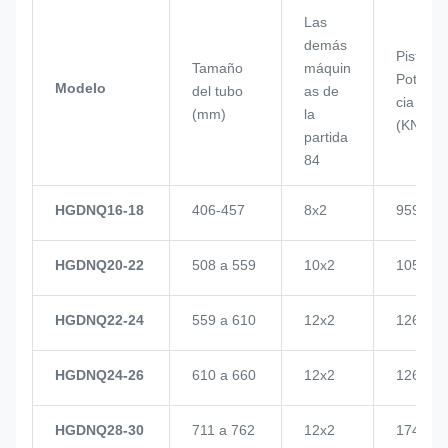
Las
demás
Pistón
Tamaño
máquin
Poten
Modelo
del tubo
as de
cia
(mm)
la
(KN)
partida
84
HGDNQ16-18
406-457
8x2
959
HGDNQ20-22
508 a 559
10x2
1057
HGDNQ22-24
559 a 610
12x2
1268
HGDNQ24-26
610 a 660
12x2
1268
HGDNQ28-30
711 a 762
12x2
1748