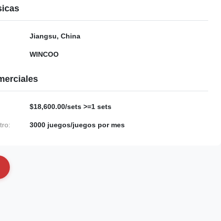
sicas
Jiangsu, China
WINCOO
merciales
$18,600.00/sets >=1 sets
tro:
3000 juegos/juegos por mes