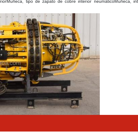
rior
Muñeca
, tipo de zapato de cobre interior neumático
Muñeca
, in