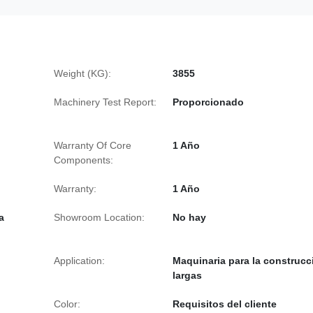
Weight (KG):
3855
Machinery Test Report:
Proporcionado
Warranty Of Core
1 Año
Components:
Warranty:
1 Año
a
Showroom Location:
No hay
Application:
Maquinaria para la construcc
largas
Color:
Requisitos del cliente