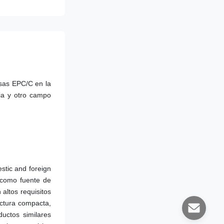
sas EPC/C en la 
ia y otro campo 
tic and foreign 
 como fuente de 
ltos requisitos 
ctura compacta, 
uctos similares 