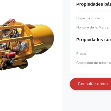
Propiedades bá
Lugar de origen:
Nombre de la Marca:
Propiedades co
Precio:
Capacidad de suminis
C
o
n
s
u
l
t
a
r
a
h
o
r
a