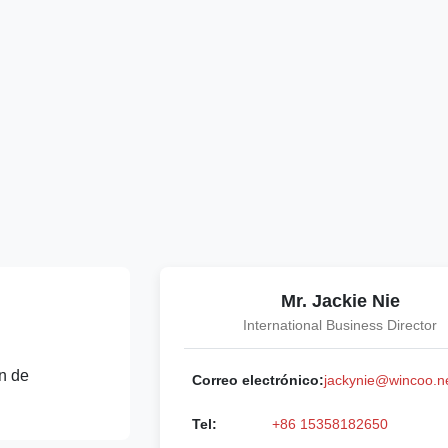
Mr. Jackie Nie
International Business Director
n de
Correo electrónico:
jackynie@wincoo.n
Tel:
+86 15358182650