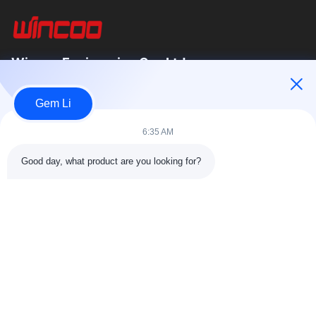
Wincoo Engineering Co., Ltd.
Wincoo Engineering Co., Ltd (WINCOO)는 파이프 제작, 탱크 및
Gem Li
파이프라인 건설, 생산 라인, 청정 에너지 프로젝트 분야의 고객에
게 맞춤형 솔루션과 장비를 제공하는 전문 기업입니다. 저희는 공
6:35 AM
구, 기계, 특수 상품의 신속한 공급을...
빠른 링크
Good day, what product are you looking for?
집
제품
회사 소개
공장 투어11
품질 관리
저희와 연락
견적 요청
뉴스
사건
저희와 연락
86-025-84677638