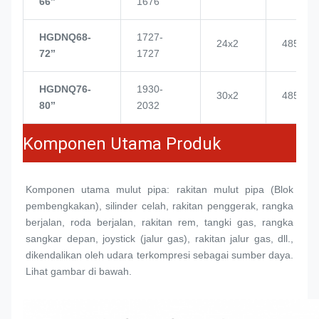
66’’
1676
HGDNQ68-
1727-
24x2
4855
72’’
1727
HGDNQ76-
1930-
30x2
4855
80’’
2032
Komponen Utama Produk
Komponen utama mulut pipa: rakitan mulut pipa (
Blok 
pembengkakan
), silinder celah, rakitan penggerak, rangka 
berjalan, roda berjalan, rakitan rem, tangki gas, rangka 
sangkar depan, joystick (jalur gas), rakitan jalur gas, dll., 
dikendalikan oleh udara terkompresi sebagai sumber daya. 
Lihat gambar di bawah.