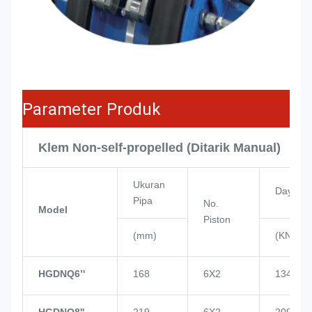
Parameter Produk
Klem Non-self-propelled (Ditarik Manual)
Ukuran
Daya Pi
Pipa
No.
Model
Piston
(mm)
(KN)
HGDNQ6’'
168
6X2
134
HGDNQ8''
219
6X2
209