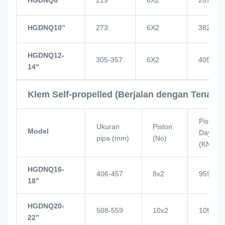
HGDNQ10’’
273
6X2
382
HGDNQ12-
305-357
6X2
405
14''
Klem Self-propelled (Berjalan dengan Tenaga 
Piston
Ukuran
Piston
Model
Daya
pipa (mm)
(No)
(KN)
HGDNQ16-
406-457
8x2
959
18’’
HGDNQ20-
508-559
10x2
1057
22’’