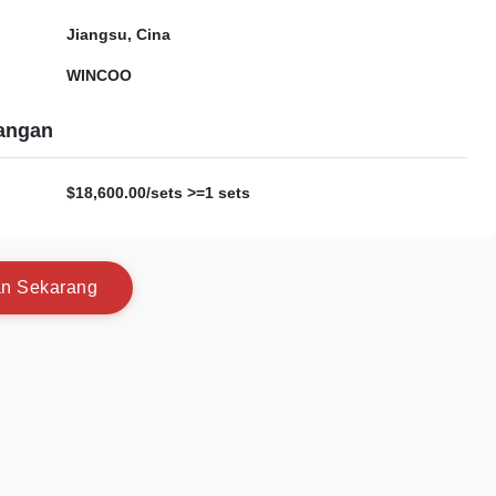
Jiangsu, Cina
WINCOO
gangan
$18,600.00/sets >=1 sets
a
n
S
e
k
a
r
a
n
g