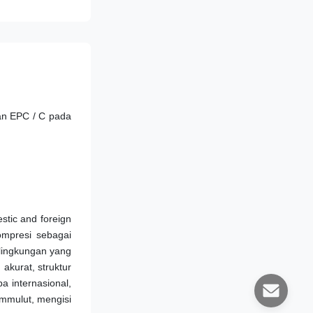
an EPC / C pada 
tic and foreign 
ompresi sebagai 
lingkungan yang 
kurat, struktur 
 internasional, 
am
mulut
, mengisi 