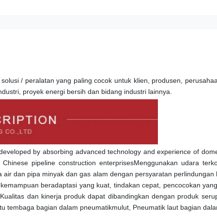
lusi / peralatan yang paling cocok untuk klien, produsen, perusaha
ndustri, proyek energi bersih dan bidang industri lainnya.
developed by absorbing advanced technology and experience of domes
of Chinese pipeline construction enterprisesMenggunakan udara terk
a air dan pipa minyak dan gas alam dengan persyaratan perlindungan 
n, kemampuan beradaptasi yang kuat, tindakan cepat, pencocokan yang a
ualitas dan kinerja produk dapat dibandingkan dengan produk serupa
patu tembaga bagian dalam pneumatik
mulut
, Pneumatik laut bagian dal