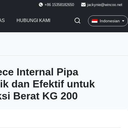
+86 15358182650
jackynie@wincoo.net
AS
HUBUNGI KAMI
Indonesian
ce Internal Pipa
k dan Efektif untuk
si Berat KG 200