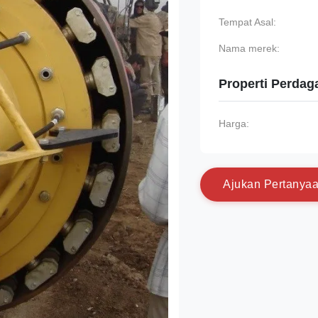
Tempat Asal:
Nama merek:
Properti Perda
Harga:
A
j
u
k
a
n
P
e
r
t
a
n
y
a